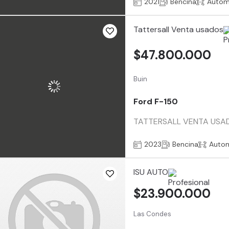
2021
Bencina
Autom
Tattersall Venta usados
$47.800.000
Buin
Ford F-150
TATTERSALL VENTA USADO
2023
Bencina
Auto
ISU AUTO
$23.900.000
Las Condes