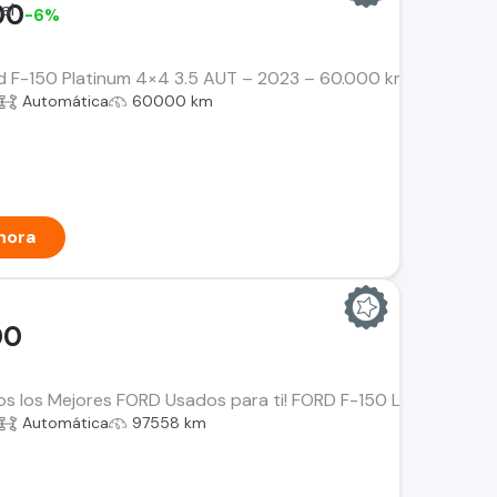
00
-6%
 F-150 Platinum 4×4 3.5 AUT – 2023 – 60.000 km – ÚNICO DUE
Automática
60000 km
hora
00
os los Mejores FORD Usados para ti! FORD F-150 Lariat Luxury
Automática
97558 km