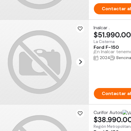
Contactar a
Inalcar .
$51.990.0
La Cisterna
Ford F-150
¡En Inalcar tenem
2024
Bencin
Contactar a
Curifor Autos
$38.990.0
Región Metropolitan