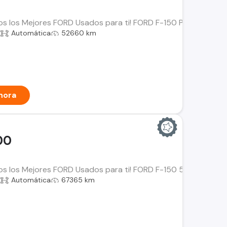
os los Mejores FORD Usados para ti! FORD F-150 Platinum 3.5 
a
Automática
52660 km
hora
00
os los Mejores FORD Usados para ti! FORD F-150 5.0 XLT Año: 
a
Automática
67365 km