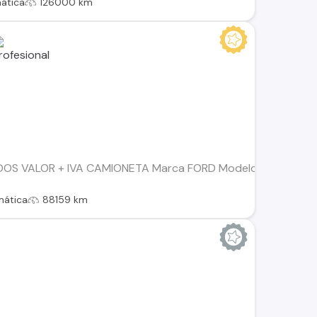
ática
126000 km
S VALOR + IVA CAMIONETA Marca FORD Modelo F150 LARIAT
mática
88159 km