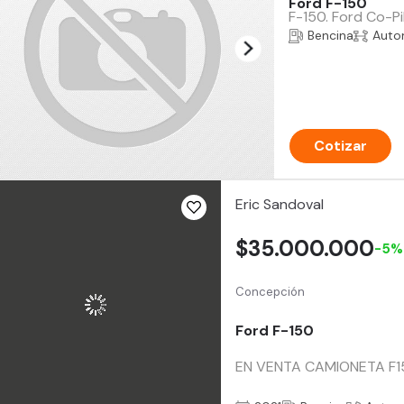
Ford F-150
F-150. Ford Co-Pi
Bencina
Auto
Cotizar
Eric Sandoval
$35.000.000
-5%
Concepción
Ford F-150
EN VENTA CAMIONETA F1