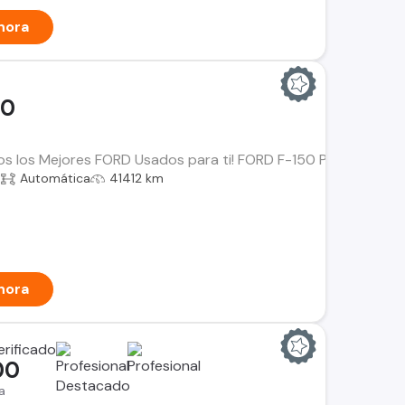
hora
00
os los Mejores FORD Usados para ti! FORD F-150 Platinum Año: 
a
Automática
41412 km
hora
00
a