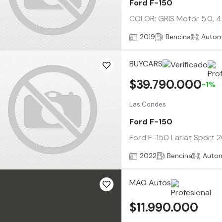
Ford F-150
COLOR: GRIS Motor 5.0, 4x
2019
Bencina
Autom
BUYCARS
$39.790.000
-1%
Las Condes
Ford F-150
Ford F-150 Lariat Sport 2
2022
Bencina
Auto
MAO Autos
$11.990.000