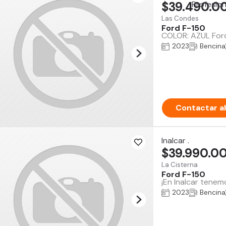
$39.490.0
Las Condes
Ford F-150
COLOR: AZUL Ford
2023
Bencina
Contactar a
Inalcar .
$39.990.0
La Cisterna
Ford F-150
¡En Inalcar tenem
2023
Bencina