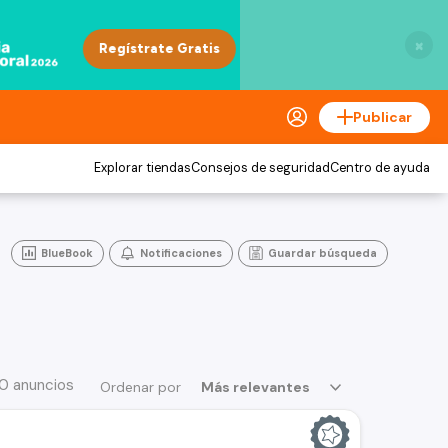
×
Publicar
Explorar tiendas
Consejos de seguridad
Centro de ayuda
BlueBook
Notificaciones
Guardar búsqueda
30 anuncios
Ordenar por
Más relevantes