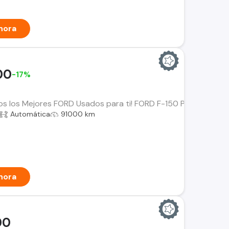
hora
00
-17%
os los Mejores FORD Usados para ti! FORD F-150 Platinum Año:
Automática
91000 km
hora
00