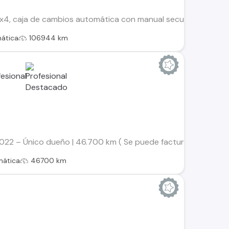
4, caja de cambios automática con manual secuencial, start s
ática
106944 km
022 – Único dueño | 46.700 km ( Se puede facturar, precio + 
mática
46700 km