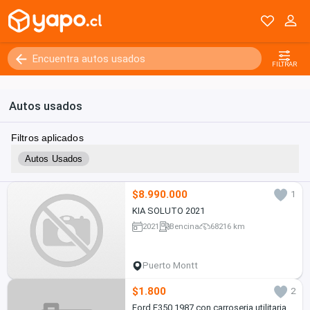
FILTRAR
Autos usados
Filtros aplicados
Autos Usados
$8.990.000
1
KIA SOLUTO 2021
2021
Bencina
68216 km
Puerto Montt
$1.800
2
Ford F350 1987 con carroseria utilitaria