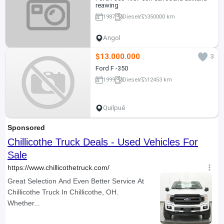
reawing
1987
Diesel
350000 km
Angol
$13.000.000
3
Ford F -350
1999
Diesel
12453 km
Quilpué