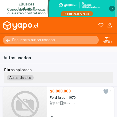
×
FILTRAR
Autos usados
Filtros aplicados
Autos Usados
$6.800.000
4
Ford falcon 1970
1970
Bencina