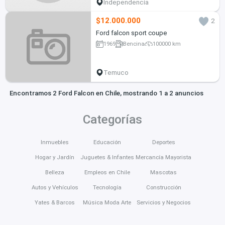
Independencia
$12.000.000
2
Ford falcon sport coupe
1969
Bencina
100000 km
Temuco
Encontramos 2 Ford Falcon en Chile, mostrando 1 a 2 anuncios
Categorías
Inmuebles
Educación
Deportes
Hogar y Jardín
Juguetes & Infantes
Mercancía Mayorista
Belleza
Empleos en Chile
Mascotas
Autos y Vehículos
Tecnología
Construcción
Yates & Barcos
Música Moda Arte
Servicios y Negocios