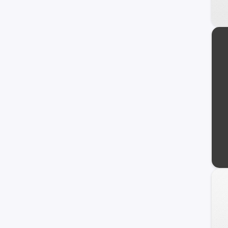
Raptor
17M
Personalizado
F-100
Transit Connect
Transit Wagon