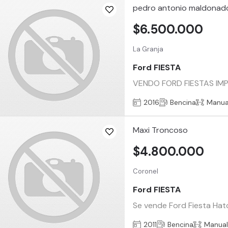
pedro antonio maldonad
$6.500.000
La Granja
Ford FIESTA
VENDO FORD FIESTAS IM
2016
Bencina
Manua
Maxi Troncoso
$4.800.000
Coronel
Ford FIESTA
Se vende Ford Fiesta Hatc
2011
Bencina
Manua