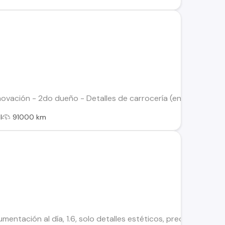
novación - 2do dueño - Detalles de carrocería (en foto) - Ai
l
91000 km
umentación al día, 1.6, solo detalles estéticos, precio conversa