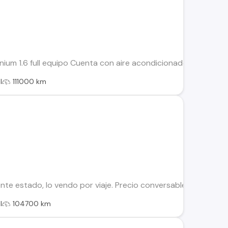
ium 1.6 full equipo Cuenta con aire acondicionado, 6 air bag, al
l
111000 km
nte estado, lo vendo por viaje. Precio conversable.
l
104700 km