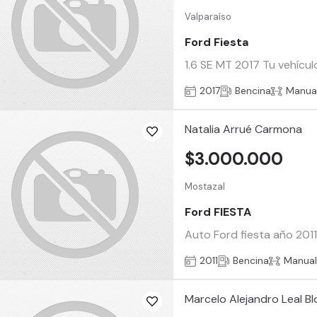
Valparaíso
Ford Fiesta
1.6 SE MT 2017 Tu vehícul
2017
Bencina
Manua
Natalia Arrué Carmona
$3.000.000
Mostazal
Ford FIESTA
Auto Ford fiesta año 2011
2011
Bencina
Manua
Marcelo Alejandro Leal Bl