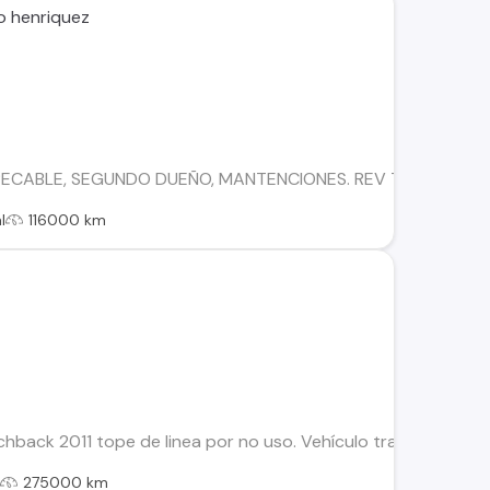
o henriquez
PECABLE, SEGUNDO DUEÑO, MANTENCIONES. REV TECNICA AL 
l
116000 km
hback 2011 tope de linea por no uso. Vehículo transferible y c
l
275000 km