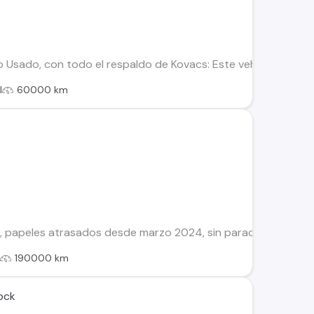
o Usado, con todo el respaldo de Kovacs: Este vehículo ha sid
l
60000 km
, papeles atrasados desde marzo 2024, sin parachoque ya que s
l
190000 km
ock