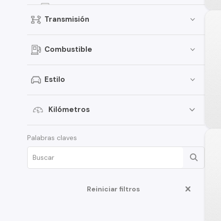
Territory
Transmisión
Focus
Bronco
Combustible
Mustang
Transit Van
Estilo
E-150
Expedition
Kilómetros
Maverick
Palabras claves
Edge
Fusion
F-350
Reiniciar filtros
Ka
Limited