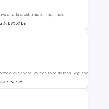
a llave a toda prueba motor impecable
al
136000 km
nza al extranjero. Versión tope de línea. Segundo dueño. Mot
l
57700 km