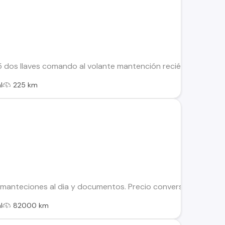
5 dos llaves comando al volante mantención recién hecha. Res
l
225 km
manteciones al dia y documentos. Precio conversable
l
82000 km