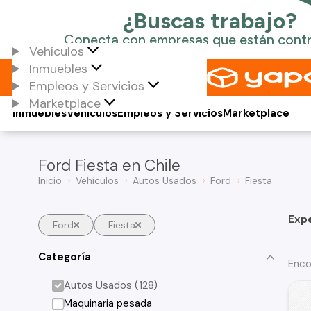
Vehículos
Inmuebles
Empleos y Servicios
Marketplace
Inmuebles
Vehículos
Empleos y Servicios
Marketplace
Ford Fiesta en Chile
Inicio
Vehículos
Autos Usados
Ford
Fiesta
Exp
Ford
Fiesta
Categoría
Enco
Autos Usados (128)
Maquinaria pesada