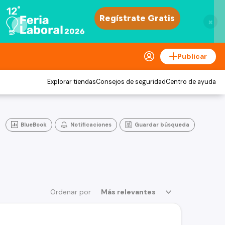
×
Publicar
Explorar tiendas
Consejos de seguridad
Centro de ayuda
BlueBook
Notificaciones
Guardar búsqueda
Ordenar por
Más relevantes