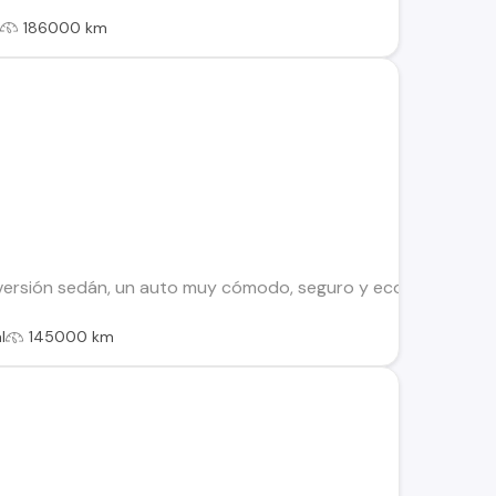
l
186000 km
versión sedán, un auto muy cómodo, seguro y económico. Ideal pa
l
145000 km