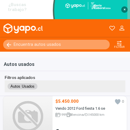
×
FILTRAR
Autos usados
Filtros aplicados
Autos Usados
$5.450.000
0
Vendo 2012 Ford fiesta 1.6 se
1999
Bencina
145000 km