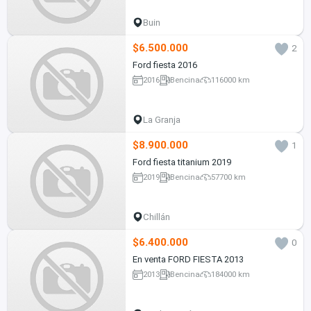
Buin
$6.500.000
2
Ford fiesta 2016
2016
Bencina
116000 km
La Granja
$8.900.000
1
Ford fiesta titanium 2019
2019
Bencina
57700 km
Chillán
$6.400.000
0
En venta FORD FIESTA 2013
2013
Bencina
184000 km