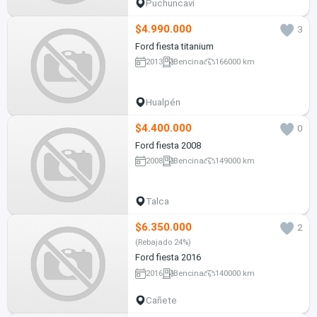
Puchuncaví
$4.990.000
3
Ford fiesta titanium
2013
Bencina
166000 km
Hualpén
$4.400.000
0
Ford fiesta 2008
2008
Bencina
149000 km
Talca
$6.350.000
2
(Rebajado 24%)
Ford fiesta 2016
2016
Bencina
140000 km
Cañete