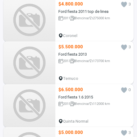
$4.800.000
3
Ford fiesta 2011 top de linea
2011
Bencina
275000 km
Coronel
$5.500.000
3
Ford fiesta 2013
2013
Bencina
173700 km
Temuco
$6.500.000
0
Ford fiesta 1.6 2015
2015
Bencina
112000 km
Quinta Normal
$5.000.000
3