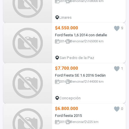
2018
Bencina
108000 km
Linares
$4.550.000
9
Ford fiesta 1,6 2014 con detalle
2014
Bencina
165000 km
San Pedro de la Paz
$7.700.000
1
Ford Fiesta SE 1.6 2016 Sedán
2016
Bencina
144000 km
Concepción
$6.800.000
0
Ford fiesta 2015
2015
Bencina
225 km