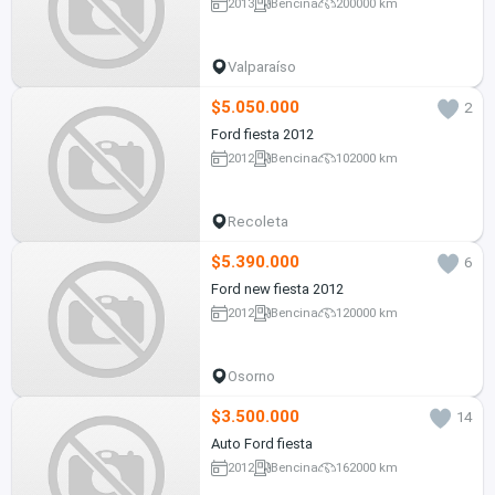
2013
Bencina
200000 km
Valparaíso
$5.050.000
2
Ford fiesta 2012
2012
Bencina
102000 km
Recoleta
$5.390.000
6
Ford new fiesta 2012
2012
Bencina
120000 km
Osorno
$3.500.000
14
Auto Ford fiesta
2012
Bencina
162000 km