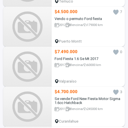
Temuco
$4.500.000
7
Vendo o permuto Ford fiesta
2012
Bencina
179000 km
Puerto Montt
$7.490.000
0
Ford Fiesta 1.6 Se Mt 2017
2017
Bencina
60000 km
Valparaíso
$4.700.000
3
Se vende Ford New Fiesta Motor Sigma
1.6cc Hatchback
2011
Bencina
245000 km
Curanilahue