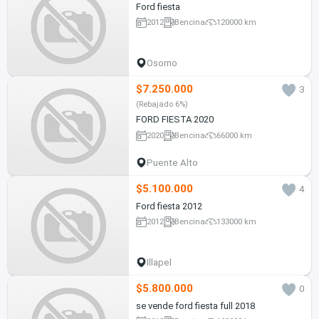
Ford fiesta
2012
Bencina
120000 km
Osorno
$7.250.000
3
(Rebajado 6%)
FORD FIESTA 2020
2020
Bencina
66000 km
Puente Alto
$5.100.000
4
Ford fiesta 2012
2012
Bencina
133000 km
Illapel
$5.800.000
0
se vende ford fiesta full 2018