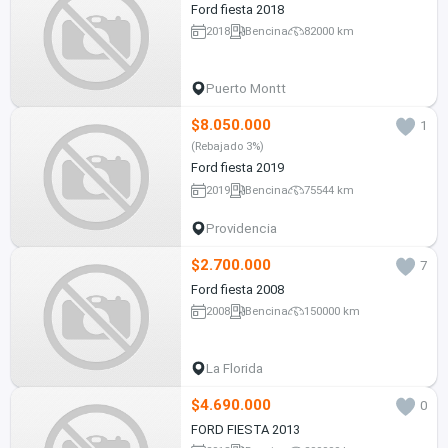
Ford fiesta 2018
2018
Bencina
82000 km
Puerto Montt
$8.050.000
1
(Rebajado 3%)
Ford fiesta 2019
2019
Bencina
75544 km
Providencia
$2.700.000
7
Ford fiesta 2008
2008
Bencina
150000 km
La Florida
$4.690.000
0
FORD FIESTA 2013