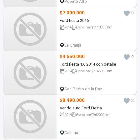
Puente Alto
$7.000.000
0
Ford fiesta 2016
2016
Bencina
118000 km
La Granja
$4.550.000
9
Ford fiesta 1,6 2014 con detalle
2014
Bencina
165000 km
San Pedro de la Paz
$8.490.000
2
Vendo auto Ford Fiesta
2019
Bencina
62000 km
Calama