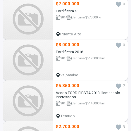
$7.000.000
0
Ford fiesta SE
2014
Bencina
78000 km
Puente Alto
$8.000.000
0
Ford fiesta 2016
2016
Bencina
120000 km
Valparaíso
$5.850.000
7
Vendo FORD FIESTA 2013, llamar solo
interesados
2013
Bencina
146000 km
Temuco
$2.700.000
9