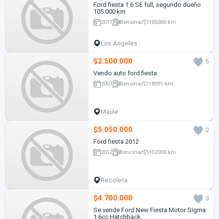
Ford fiesta 1.6 SE full, segundo dueño
105.000 km
2017
Bencina
105000 km
Los Ángeles
$2.500.000
5
Vendo auto ford fiesta
2007
Bencina
18091 km
Maule
$5.050.000
2
Ford fiesta 2012
2012
Bencina
102000 km
Recoleta
$4.700.000
3
Se vende Ford New Fiesta Motor Sigma
1.6cc Hatchback