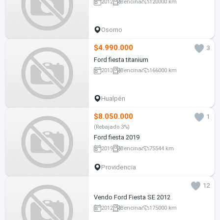
2012
Bencina
120000 km
Osorno
$4.990.000
3
Ford fiesta titanium
2013
Bencina
166000 km
Hualpén
$8.050.000
1
(Rebajado 3%)
Ford fiesta 2019
2019
Bencina
75544 km
Providencia
12
Vendo Ford Fiesta SE 2012
2012
Bencina
175000 km