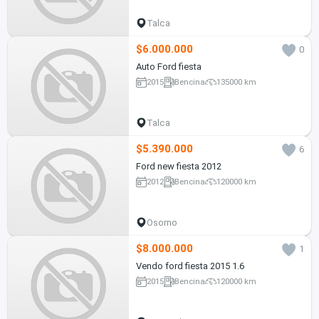
Talca
$6.000.000
0
Auto Ford fiesta
2015
Bencina
135000 km
Talca
$5.390.000
6
Ford new fiesta 2012
2012
Bencina
120000 km
Osorno
$8.000.000
1
Vendo ford fiesta 2015 1.6
2015
Bencina
120000 km