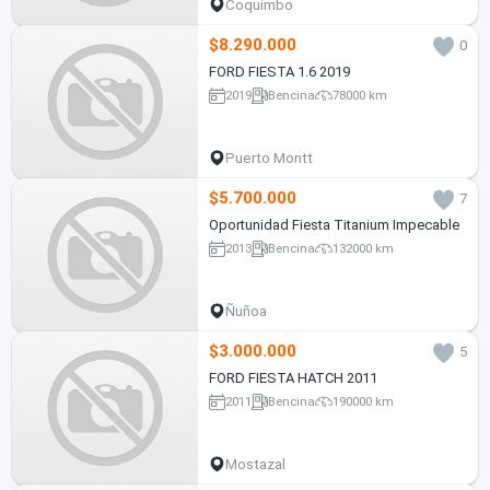
Coquimbo
$8.290.000
0
FORD FIESTA 1.6 2019
2019
Bencina
78000 km
Puerto Montt
$5.700.000
7
Oportunidad Fiesta Titanium Impecable
2013
Bencina
132000 km
Ñuñoa
$3.000.000
5
FORD FIESTA HATCH 2011
2011
Bencina
190000 km
Mostazal