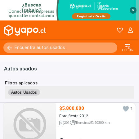
×
FILTRAR
Autos usados
Filtros aplicados
Autos Usados
$5.800.000
1
Ford fiesta 2012
2012
Bencina
90300 km