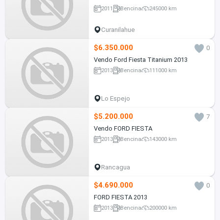
2011
Bencina
245000 km
Curanilahue
$6.350.000
0
Vendo Ford Fiesta Titanium 2013
2013
Bencina
111000 km
Lo Espejo
$5.200.000
7
Vendo FORD FIESTA
2013
Bencina
143000 km
Rancagua
$4.690.000
0
FORD FIESTA 2013
2013
Bencina
200000 km