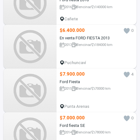
2016
Bencina
140000 km
Cañete
$6.400.000
0
En venta FORD FIESTA 2013
2013
Bencina
184000 km
Puchuncaví
$7.900.000
4
Ford Fiesta
2015
Bencina
70000 km
Punta Arenas
$7.000.000
0
Ford fiesta SE
2014
Bencina
78000 km