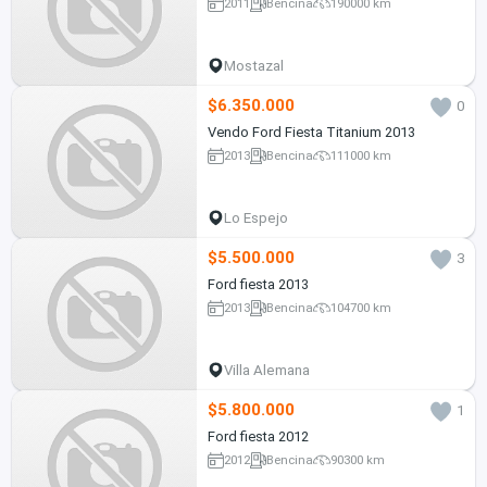
2011
Bencina
190000 km
Mostazal
$6.350.000
0
Vendo Ford Fiesta Titanium 2013
2013
Bencina
111000 km
Lo Espejo
$5.500.000
3
Ford fiesta 2013
2013
Bencina
104700 km
Villa Alemana
$5.800.000
1
Ford fiesta 2012
2012
Bencina
90300 km