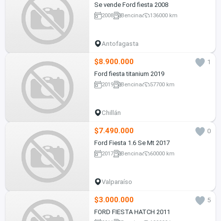
Se vende Ford fiesta 2008
2008
Bencina
136000 km
Antofagasta
$8.900.000
1
Ford fiesta titanium 2019
2019
Bencina
57700 km
Chillán
$7.490.000
0
Ford Fiesta 1.6 Se Mt 2017
2017
Bencina
60000 km
Valparaíso
$3.000.000
5
FORD FIESTA HATCH 2011