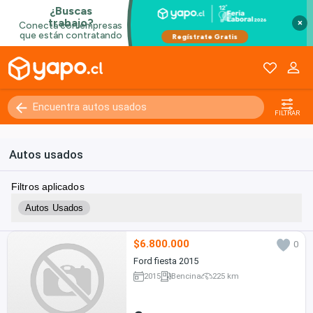
×
FILTRAR
Autos usados
Filtros aplicados
Autos Usados
$6.800.000
0
Ford fiesta 2015
2015
Bencina
225 km