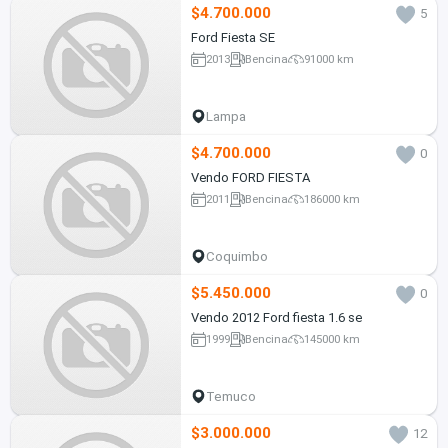
$4.700.000
5
Ford Fiesta SE
2013
Bencina
91000 km
Lampa
$4.700.000
0
Vendo FORD FIESTA
2011
Bencina
186000 km
Coquimbo
$5.450.000
0
Vendo 2012 Ford fiesta 1.6 se
1999
Bencina
145000 km
Temuco
$3.000.000
12