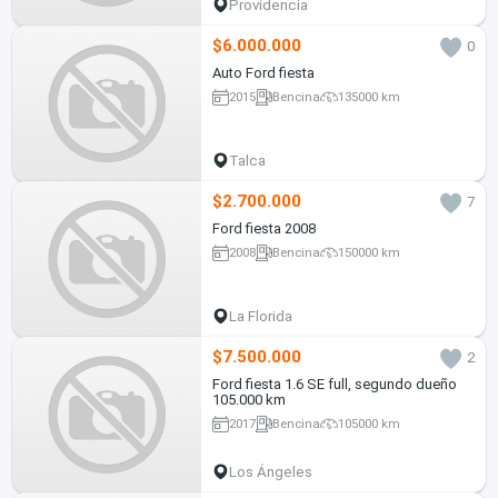
Providencia
$6.000.000
0
Auto Ford fiesta
2015
Bencina
135000 km
Talca
$2.700.000
7
Ford fiesta 2008
2008
Bencina
150000 km
La Florida
$7.500.000
2
Ford fiesta 1.6 SE full, segundo dueño
105.000 km
2017
Bencina
105000 km
Los Ángeles