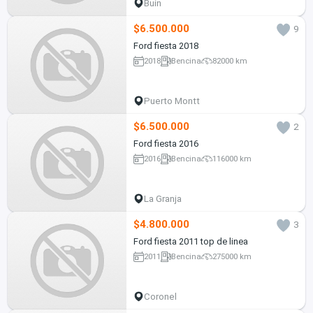
Buin
$6.500.000
9
Ford fiesta 2018
2018
Bencina
82000 km
Puerto Montt
$6.500.000
2
Ford fiesta 2016
2016
Bencina
116000 km
La Granja
$4.800.000
3
Ford fiesta 2011 top de linea
2011
Bencina
275000 km
Coronel