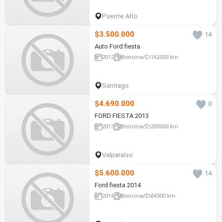
Puente Alto
$3.500.000
14
Auto Ford fiesta
2012
Bencina
162000 km
Santiago
$4.690.000
0
FORD FIESTA 2013
2013
Bencina
200000 km
Valparaíso
$5.600.000
14
Ford fiesta 2014
2014
Bencina
84300 km