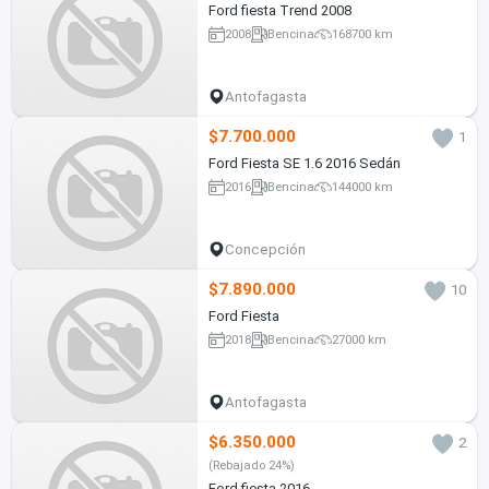
Ford fiesta Trend 2008
2008
Bencina
168700 km
Antofagasta
$7.700.000
1
Ford Fiesta SE 1.6 2016 Sedán
2016
Bencina
144000 km
Concepción
$7.890.000
10
Ford Fiesta
2018
Bencina
27000 km
Antofagasta
$6.350.000
2
(Rebajado 24%)
Ford fiesta 2016