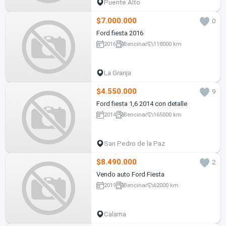
Puente Alto
$7.000.000
0
Ford fiesta 2016
2016
Bencina
118000 km
La Granja
$4.550.000
9
Ford fiesta 1,6 2014 con detalle
2014
Bencina
165000 km
San Pedro de la Paz
$8.490.000
2
Vendo auto Ford Fiesta
2019
Bencina
62000 km
Calama