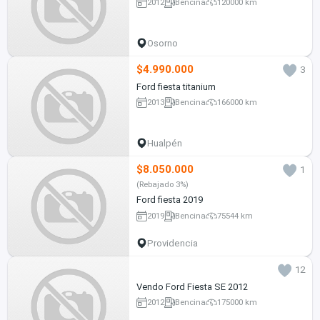
2012
Bencina
120000 km
Osorno
$4.990.000
3
Ford fiesta titanium
2013
Bencina
166000 km
Hualpén
$8.050.000
1
(Rebajado 3%)
Ford fiesta 2019
2019
Bencina
75544 km
Providencia
12
Vendo Ford Fiesta SE 2012
2012
Bencina
175000 km