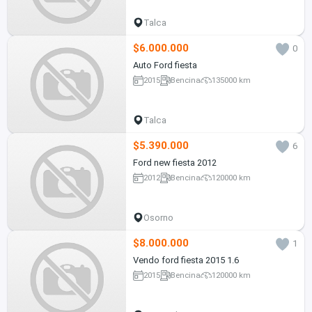
Talca
$6.000.000
0
Auto Ford fiesta
2015
Bencina
135000 km
Talca
$5.390.000
6
Ford new fiesta 2012
2012
Bencina
120000 km
Osorno
$8.000.000
1
Vendo ford fiesta 2015 1.6
2015
Bencina
120000 km