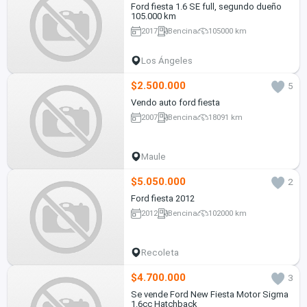
Ford fiesta 1.6 SE full, segundo dueño
105.000 km
2017
Bencina
105000 km
Los Ángeles
$2.500.000
5
Vendo auto ford fiesta
2007
Bencina
18091 km
Maule
$5.050.000
2
Ford fiesta 2012
2012
Bencina
102000 km
Recoleta
$4.700.000
3
Se vende Ford New Fiesta Motor Sigma
1.6cc Hatchback