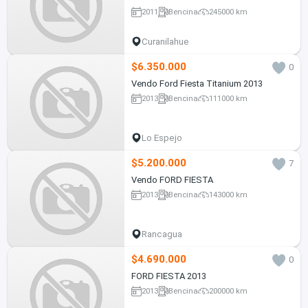
2011
Bencina
245000 km
Curanilahue
$6.350.000
0
Vendo Ford Fiesta Titanium 2013
2013
Bencina
111000 km
Lo Espejo
$5.200.000
7
Vendo FORD FIESTA
2013
Bencina
143000 km
Rancagua
$4.690.000
0
FORD FIESTA 2013
2013
Bencina
200000 km