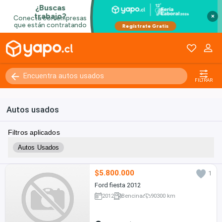
×
FILTRAR
Autos usados
Filtros aplicados
Autos Usados
$5.800.000
1
Ford fiesta 2012
2012
Bencina
90300 km