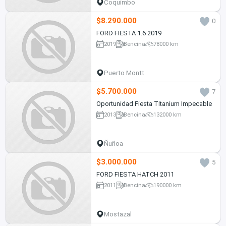
Coquimbo
$8.290.000
0
FORD FIESTA 1.6 2019
2019
Bencina
78000 km
Puerto Montt
$5.700.000
7
Oportunidad Fiesta Titanium Impecable
2013
Bencina
132000 km
Ñuñoa
$3.000.000
5
FORD FIESTA HATCH 2011
2011
Bencina
190000 km
Mostazal