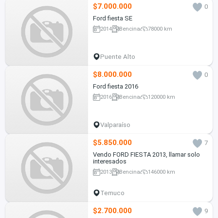
$7.000.000
0
Ford fiesta SE
2014
Bencina
78000 km
Puente Alto
$8.000.000
0
Ford fiesta 2016
2016
Bencina
120000 km
Valparaíso
$5.850.000
7
Vendo FORD FIESTA 2013, llamar solo
interesados
2013
Bencina
146000 km
Temuco
$2.700.000
9