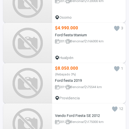
2012
Bencina
120000 km
Osorno
$4.990.000
3
Ford fiesta titanium
2013
Bencina
166000 km
Hualpén
$8.050.000
1
(Rebajado 3%)
Ford fiesta 2019
2019
Bencina
75544 km
Providencia
12
Vendo Ford Fiesta SE 2012
2012
Bencina
175000 km