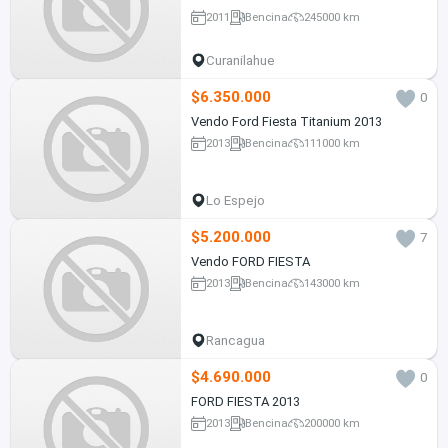
2011
Bencina
245000 km
Curanilahue
$6.350.000
0
Vendo Ford Fiesta Titanium 2013
2013
Bencina
111000 km
Lo Espejo
$5.200.000
7
Vendo FORD FIESTA
2013
Bencina
143000 km
Rancagua
$4.690.000
0
FORD FIESTA 2013
2013
Bencina
200000 km