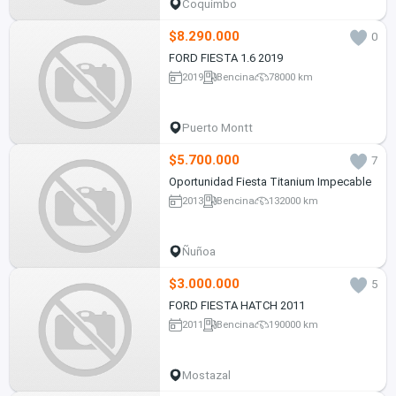
Coquimbo
$8.290.000
0
FORD FIESTA 1.6 2019
2019
Bencina
78000 km
Puerto Montt
$5.700.000
7
Oportunidad Fiesta Titanium Impecable
2013
Bencina
132000 km
Ñuñoa
$3.000.000
5
FORD FIESTA HATCH 2011
2011
Bencina
190000 km
Mostazal