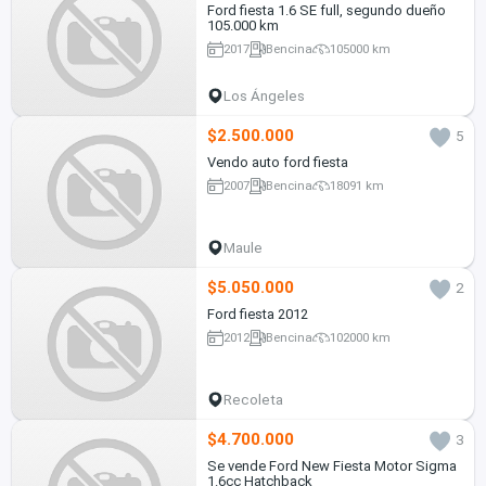
Ford fiesta 1.6 SE full, segundo dueño
105.000 km
2017
Bencina
105000 km
Los Ángeles
$2.500.000
5
Vendo auto ford fiesta
2007
Bencina
18091 km
Maule
$5.050.000
2
Ford fiesta 2012
2012
Bencina
102000 km
Recoleta
$4.700.000
3
Se vende Ford New Fiesta Motor Sigma
1.6cc Hatchback