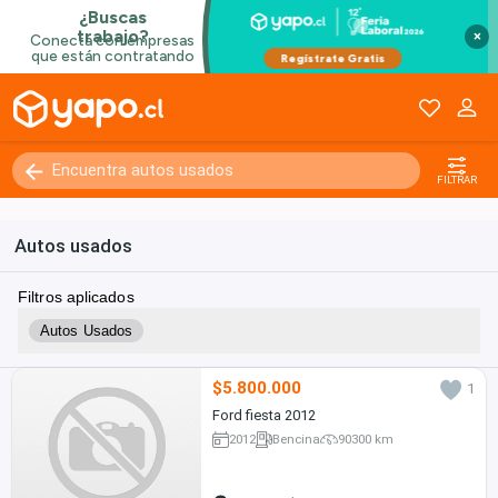
×
FILTRAR
Autos usados
Filtros aplicados
Autos Usados
$5.800.000
1
Ford fiesta 2012
2012
Bencina
90300 km