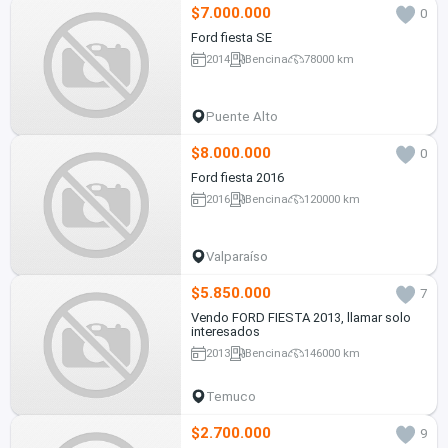
$7.000.000
0
Ford fiesta SE
2014
Bencina
78000 km
Puente Alto
$8.000.000
0
Ford fiesta 2016
2016
Bencina
120000 km
Valparaíso
$5.850.000
7
Vendo FORD FIESTA 2013, llamar solo
interesados
2013
Bencina
146000 km
Temuco
$2.700.000
9