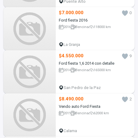
Puente Alto
$7.000.000
0
Ford fiesta 2016
2016
Bencina
118000 km
La Granja
$4.550.000
9
Ford fiesta 1,6 2014 con detalle
2014
Bencina
165000 km
San Pedro de la Paz
$8.490.000
2
Vendo auto Ford Fiesta
2019
Bencina
62000 km
Calama