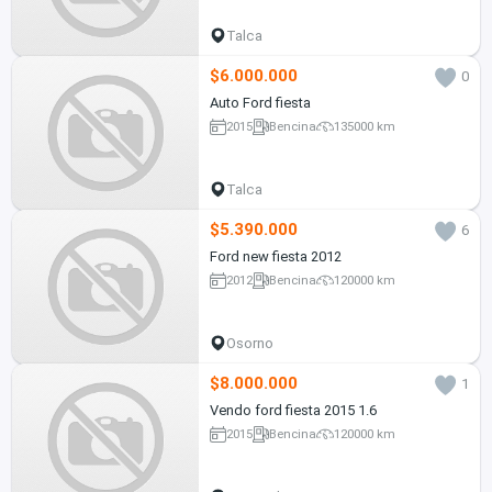
Talca
$6.000.000
0
Auto Ford fiesta
2015
Bencina
135000 km
Talca
$5.390.000
6
Ford new fiesta 2012
2012
Bencina
120000 km
Osorno
$8.000.000
1
Vendo ford fiesta 2015 1.6
2015
Bencina
120000 km