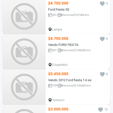
$4.700.000
5
Ford Fiesta SE
2013
Bencina
91000 km
Lampa
$4.700.000
0
Vendo FORD FIESTA
2011
Bencina
186000 km
Coquimbo
$5.450.000
0
Vendo 2012 Ford fiesta 1.6 se
1999
Bencina
145000 km
Temuco
$3.000.000
12