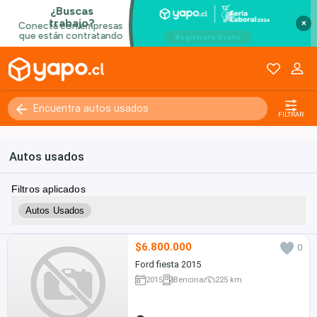
×
FILTRAR
Autos usados
Filtros aplicados
Autos Usados
$6.800.000
0
Ford fiesta 2015
2015
Bencina
225 km