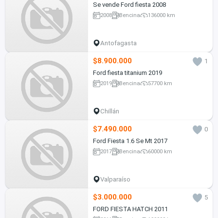
Se vende Ford fiesta 2008
2008
Bencina
136000 km
Antofagasta
$8.900.000
1
Ford fiesta titanium 2019
2019
Bencina
57700 km
Chillán
$7.490.000
0
Ford Fiesta 1.6 Se Mt 2017
2017
Bencina
60000 km
Valparaíso
$3.000.000
5
FORD FIESTA HATCH 2011