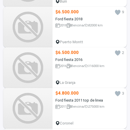
Buin
$6.500.000
9
Ford fiesta 2018
2018
Bencina
82000 km
Puerto Montt
$6.500.000
2
Ford fiesta 2016
2016
Bencina
116000 km
La Granja
$4.800.000
3
Ford fiesta 2011 top de linea
2011
Bencina
275000 km
Coronel