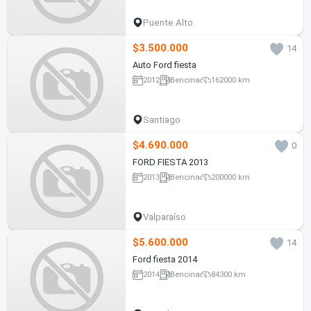
Puente Alto
$3.500.000
14
Auto Ford fiesta
2012
Bencina
162000 km
Santiago
$4.690.000
0
FORD FIESTA 2013
2013
Bencina
200000 km
Valparaíso
$5.600.000
14
Ford fiesta 2014
2014
Bencina
84300 km