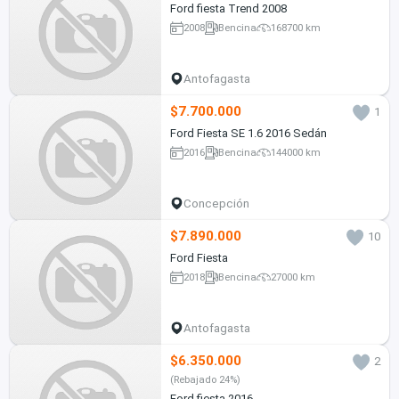
Ford fiesta Trend 2008
2008
Bencina
168700 km
Antofagasta
$7.700.000
1
Ford Fiesta SE 1.6 2016 Sedán
2016
Bencina
144000 km
Concepción
$7.890.000
10
Ford Fiesta
2018
Bencina
27000 km
Antofagasta
$6.350.000
2
(Rebajado 24%)
Ford fiesta 2016