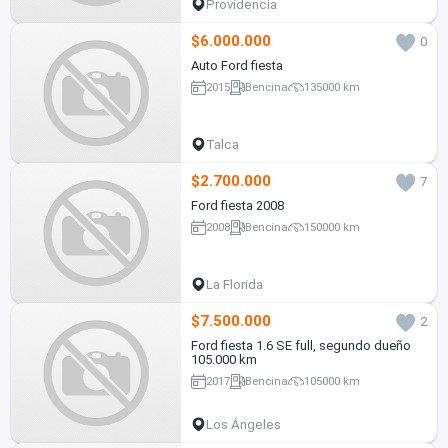
Providencia
$6.000.000
0
Auto Ford fiesta
2015
Bencina
135000 km
Talca
$2.700.000
7
Ford fiesta 2008
2008
Bencina
150000 km
La Florida
$7.500.000
2
Ford fiesta 1.6 SE full, segundo dueño
105.000 km
2017
Bencina
105000 km
Los Ángeles