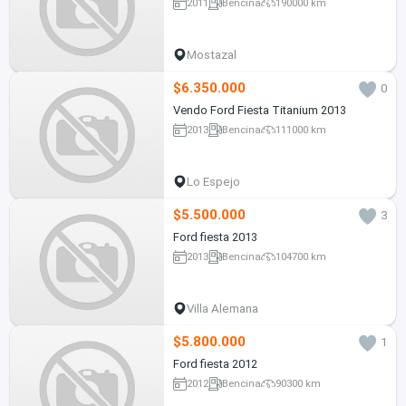
2011
Bencina
190000 km
Mostazal
$6.350.000
0
Vendo Ford Fiesta Titanium 2013
2013
Bencina
111000 km
Lo Espejo
$5.500.000
3
Ford fiesta 2013
2013
Bencina
104700 km
Villa Alemana
$5.800.000
1
Ford fiesta 2012
2012
Bencina
90300 km