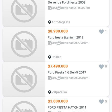
Se vende Ford fiesta 2008
2008
Bencina
136000 km
Antofagasta
$8.900.000
1
Ford fiesta titanium 2019
2019
Bencina
57700 km
Chillán
$7.490.000
0
Ford Fiesta 1.6 Se Mt 2017
2017
Bencina
60000 km
Valparaíso
$3.000.000
5
FORD FIESTA HATCH 2011