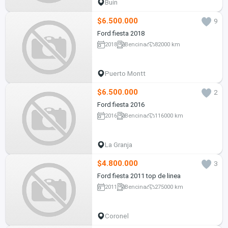
Buin
$6.500.000
9
Ford fiesta 2018
2018
Bencina
82000 km
Puerto Montt
$6.500.000
2
Ford fiesta 2016
2016
Bencina
116000 km
La Granja
$4.800.000
3
Ford fiesta 2011 top de linea
2011
Bencina
275000 km
Coronel