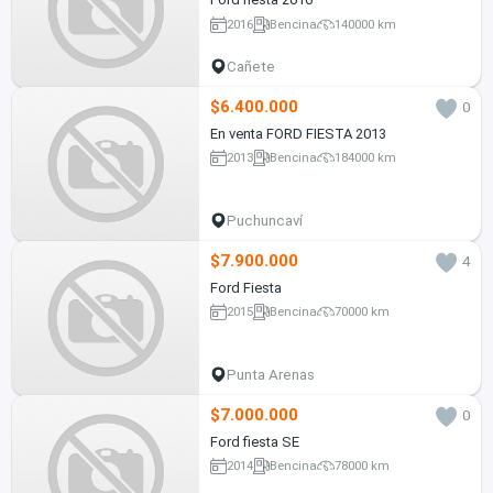
2016
Bencina
140000 km
Cañete
$6.400.000
0
En venta FORD FIESTA 2013
2013
Bencina
184000 km
Puchuncaví
$7.900.000
4
Ford Fiesta
2015
Bencina
70000 km
Punta Arenas
$7.000.000
0
Ford fiesta SE
2014
Bencina
78000 km