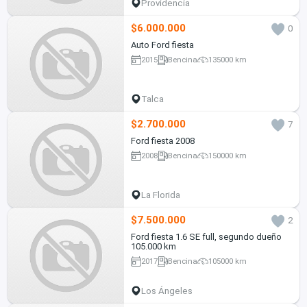
Providencia
$6.000.000
0
Auto Ford fiesta
2015
Bencina
135000 km
Talca
$2.700.000
7
Ford fiesta 2008
2008
Bencina
150000 km
La Florida
$7.500.000
2
Ford fiesta 1.6 SE full, segundo dueño
105.000 km
2017
Bencina
105000 km
Los Ángeles