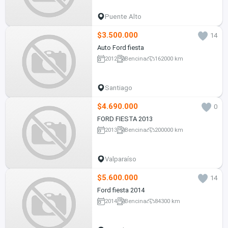
Puente Alto
$3.500.000
14
Auto Ford fiesta
2012
Bencina
162000 km
Santiago
$4.690.000
0
FORD FIESTA 2013
2013
Bencina
200000 km
Valparaíso
$5.600.000
14
Ford fiesta 2014
2014
Bencina
84300 km