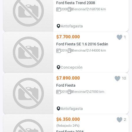
Ford fiesta Trend 2008
2008
Bencina
168700 km
Antofagasta
$7.700.000
1
Ford Fiesta SE 1.6 2016 Sedán
2016
Bencina
144000 km
Concepción
$7.890.000
10
Ford Fiesta
2018
Bencina
27000 km
Antofagasta
$6.350.000
2
(Rebajado 24%)
Ford fiesta 2016