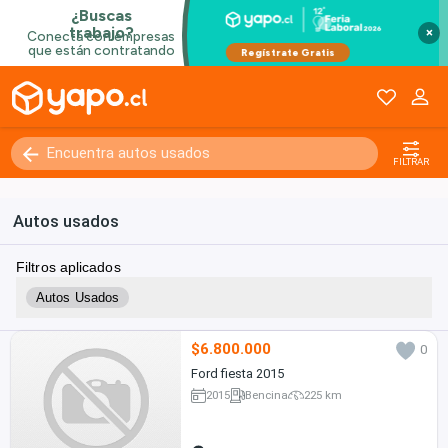
×
FILTRAR
Autos usados
Filtros aplicados
Autos Usados
$6.800.000
0
Ford fiesta 2015
2015
Bencina
225 km