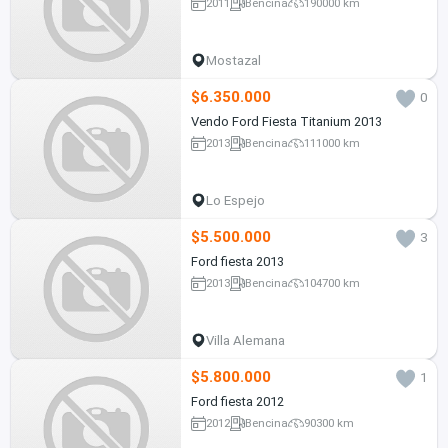
2011
Bencina
190000 km
Mostazal
$6.350.000
0
Vendo Ford Fiesta Titanium 2013
2013
Bencina
111000 km
Lo Espejo
$5.500.000
3
Ford fiesta 2013
2013
Bencina
104700 km
Villa Alemana
$5.800.000
1
Ford fiesta 2012
2012
Bencina
90300 km