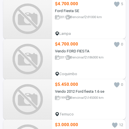
$4.700.000
5
Ford Fiesta SE
2013
Bencina
91000 km
Lampa
$4.700.000
0
Vendo FORD FIESTA
2011
Bencina
186000 km
Coquimbo
$5.450.000
0
Vendo 2012 Ford fiesta 1.6 se
1999
Bencina
145000 km
Temuco
$3.000.000
12