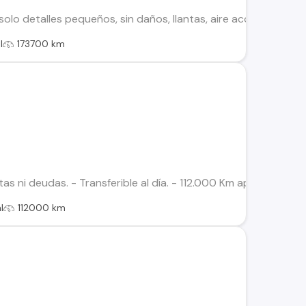
olo detalles pequeños, sin daños, llantas, aire acondicionado,
l
173700 km
ltas ni deudas. - Transferible al día. - 112.000 Km aprox. - Ful
l
112000 km