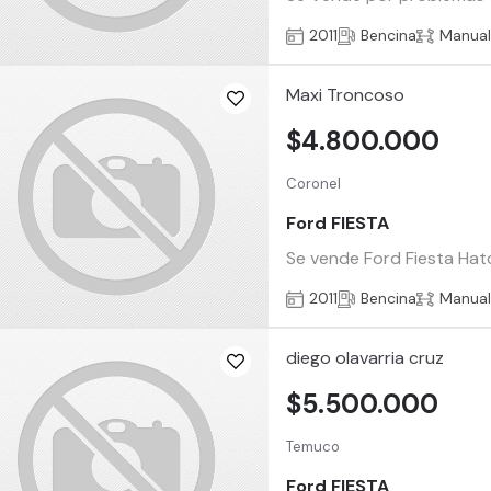
2011
Bencina
Manua
Maxi Troncoso
$4.800.000
Coronel
Ford FIESTA
Se vende Ford Fiesta Hatc
2011
Bencina
Manua
diego olavarria cruz
$5.500.000
Temuco
Ford FIESTA