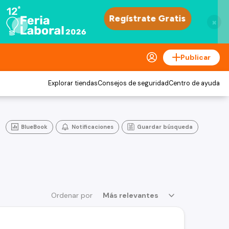
×
Publicar
Explorar tiendas
Consejos de seguridad
Centro de ayuda
BlueBook
Notificaciones
Guardar búsqueda
Ordenar por
Más relevantes