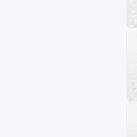
17M
Personalizado
F-100
Raptor
Transit Connect
Transit Wagon