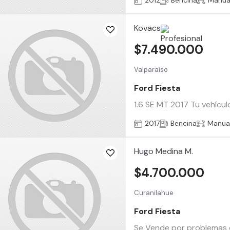
2012
Bencina
Manua
Kovacs
$7.490.000
Valparaíso
Ford Fiesta
1.6 SE MT 2017 Tu vehícul
2017
Bencina
Manua
Hugo Medina M.
$4.700.000
Curanilahue
Ford Fiesta
Se Vende por problemas ec