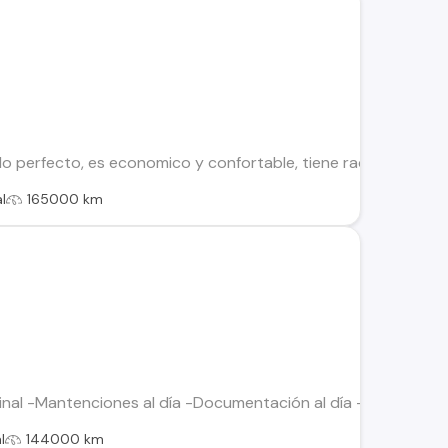
perfecto, es economico y confortable, tiene radio bluetooth, A
l
165000 km
inal -Mantenciones al día -Documentación al día -Tiene lámin
l
144000 km