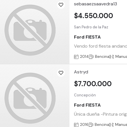
sebasaezsaavedra13
$4.550.000
San Pedro de la Paz
Ford FIESTA
Vendo ford fiesta andando 
2014
Bencina
Manua
Astryd
$7.700.000
Concepción
Ford FIESTA
Única dueña -Pintura orig
2016
Bencina
Manua