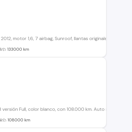
012, motor 1,6, 7 airbag, Sunroof, llantas originales, Pantall
l
133000 km
 versión Full, color blanco, con 108.000 km. Auto muy cómodo
l
108000 km