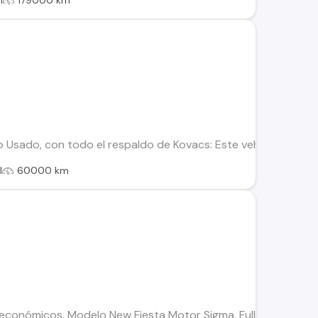
l
179000 km
o Usado, con todo el respaldo de Kovacs: Este vehículo ha sid
l
60000 km
onómicos. Modelo New Fiesta Motor Sigma, Full Equipado. Cont