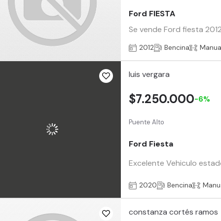
Ford FIESTA
Se vende Ford fiesta 2012
2012
Bencina
Manua
luis vergara
$7.250.000
-6%
Puente Alto
Ford Fiesta
Excelente Vehiculo estad
2020
Bencina
Manu
constanza cortés ramos