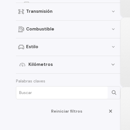
Territory
Transmisión
Focus
Bronco
Combustible
Mustang
Transit Van
Estilo
E-150
Expedition
Kilómetros
Maverick
Palabras claves
Fusion
Edge
F-350
Reiniciar filtros
Ka
Limited