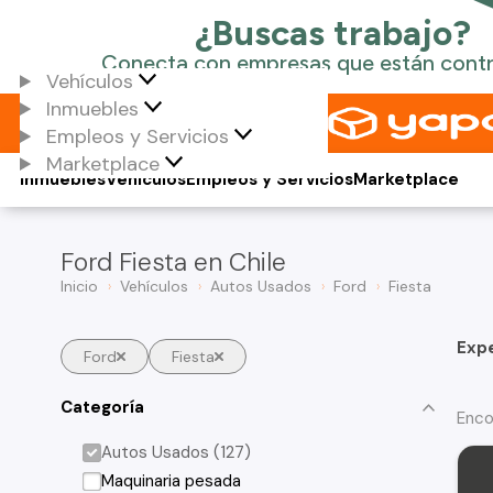
Vehículos
Inmuebles
Empleos y Servicios
Marketplace
Inmuebles
Vehículos
Empleos y Servicios
Marketplace
Ford Fiesta en Chile
Inicio
Vehículos
Autos Usados
Ford
Fiesta
Exp
Ford
Fiesta
Categoría
Enco
Autos Usados (127)
Maquinaria pesada