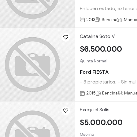
En buen estado, exterior s
2013
Bencina
Manua
Catalina Soto V
$6.500.000
Quinta Normal
Ford FIESTA
- 3 propietarios. - Sin mu
2015
Bencina
Manua
Exequiel Solis
$5.000.000
Osorno