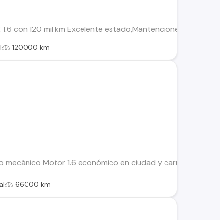
 1.6 con 120 mil km Excelente estado,Mantenciones al día. Tie
l
120000 km
o mecánico Motor 1.6 económico en ciudad y carretera Valor 
al
66000 km