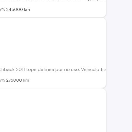
l
245000 km
hback 2011 tope de linea por no uso. Vehículo transferible y c
l
275000 km