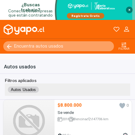
×
FILTRAR
Autos usados
Filtros aplicados
Autos Usados
$8.800.000
0
Se vende
2018
Bencina
147706 km