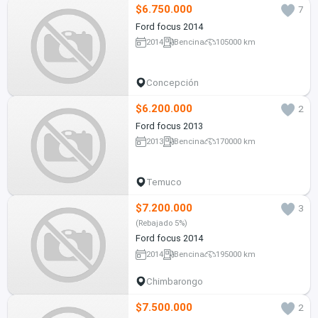
$6.750.000
7
Ford focus 2014
2014
Bencina
105000 km
Concepción
$6.200.000
2
Ford focus 2013
2013
Bencina
170000 km
Temuco
$7.200.000
3
(Rebajado 5%)
Ford focus 2014
2014
Bencina
195000 km
Chimbarongo
$7.500.000
2