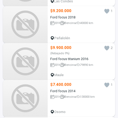
Las Condes
$9.200.000
1
Ford focus 2018
2018
Bencina
40000 km
Peñalolén
$9.900.000
2
(Rebajado 9%)
Ford focus titanium 2016
2016
Bencina
79890 km
Maule
$7.400.000
1
Ford focus 2014
2014
Bencina
130000 km
Osorno