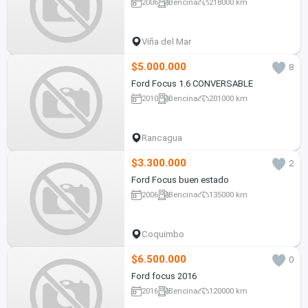
2006
Bencina
218000 km
Viña del Mar
$5.000.000
8
Ford Focus 1.6 CONVERSABLE
2010
Bencina
201000 km
Rancagua
$3.300.000
2
Ford Focus buen estado
2006
Bencina
135000 km
Coquimbo
$6.500.000
0
Ford focus 2016
2016
Bencina
120000 km