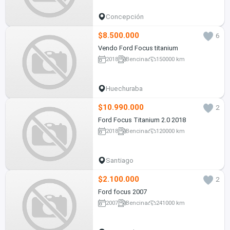
Concepción
$8.500.000
6
Vendo Ford Focus titanium
2018
Bencina
150000 km
Huechuraba
$10.990.000
2
Ford Focus Titanium 2.0 2018
2018
Bencina
120000 km
Santiago
$2.100.000
2
Ford focus 2007
2007
Bencina
241000 km