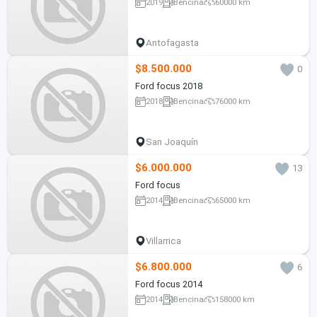
2019
Bencina
60000 km
Antofagasta
$8.500.000
0
Ford focus 2018
2018
Bencina
76000 km
San Joaquín
$6.000.000
13
Ford focus
2014
Bencina
65000 km
Villarrica
$6.800.000
6
Ford focus 2014
2014
Bencina
158000 km