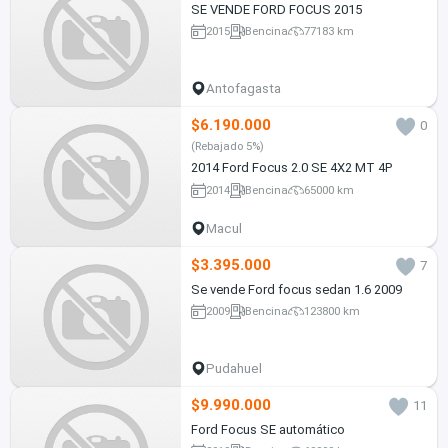
SE VENDE FORD FOCUS 2015
2015
Bencina
77183 km
Antofagasta
$6.190.000
0
(Rebajado 5%)
2014 Ford Focus 2.0 SE 4X2 MT 4P
2014
Bencina
65000 km
Macul
$3.395.000
7
Se vende Ford focus sedan 1.6 2009
2009
Bencina
123800 km
Pudahuel
$9.990.000
11
Ford Focus SE automático