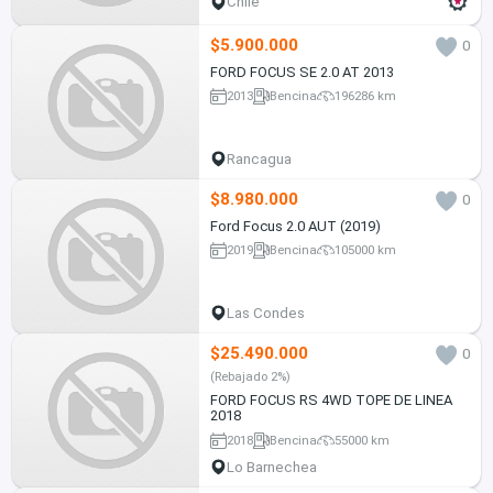
Chile
$5.900.000
0
FORD FOCUS SE 2.0 AT 2013
2013
Bencina
196286 km
Rancagua
$8.980.000
0
Ford Focus 2.0 AUT (2019)
2019
Bencina
105000 km
Las Condes
$25.490.000
0
(Rebajado 2%)
FORD FOCUS RS 4WD TOPE DE LINEA
2018
2018
Bencina
55000 km
Lo Barnechea