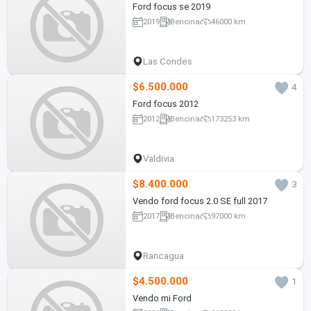
Ford focus se 2019
2019
Bencina
46000 km
Las Condes
$6.500.000
4
Ford focus 2012
2012
Bencina
173253 km
Valdivia
$8.400.000
3
Vendo ford focus 2.0 SE full 2017
2017
Bencina
97000 km
Rancagua
$4.500.000
1
Vendo mi Ford