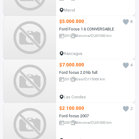
Macul
$5.000.000
8
Ford Focus 1.6 CONVERSABLE
2010
Bencina
201000 km
Rancagua
$7.000.000
4
Ford focus 2.0 hb full
2013
Gas
115000 km
Las Condes
$2.100.000
2
Ford focus 2007
2007
Bencina
241000 km