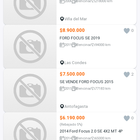
2006
Bencina
218000 km
Viña del Mar
$8.900.000
0
FORD FOCUS SE 2019
2019
Bencina
94000 km
Las Condes
$7.500.000
2
SE VENDE FORD FOCUS 2015
2015
Bencina
77183 km
Antofagasta
$6.190.000
0
(Rebajado 5%)
2014 Ford Focus 2.0 SE 4X2 MT 4P
2014
Bencina
65000 km