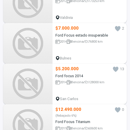
2012
Bencina
173253 km
Valdivia
$7.000.000
2
Ford Focus estado insuperable
2014
Bencina
76800 km
Bulnes
$5.200.000
13
Ford focus 2014
2014
Bencina
128000 km
San Carlos
$12.490.000
0
(Rebajado 6%)
Ford Focus Titanium
2019
Bencina
60600 km