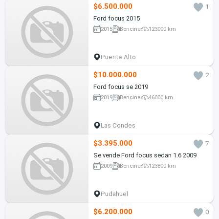
$6.500.000
1
Ford focus 2015
2015
Bencina
123000 km
Puente Alto
$10.000.000
2
Ford focus se 2019
2019
Bencina
46000 km
Las Condes
$3.395.000
7
Se vende Ford focus sedan 1.6 2009
2009
Bencina
123800 km
Pudahuel
$6.200.000
0