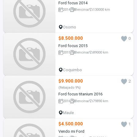
Ford focus 2014
2014
Bencina
130000 km
Osorno
$8.500.000
0
Ford focus 2015
2015
Bencina
89000 km
Coquimbo
$9.900.000
2
(Rebajado 9%)
Ford focus titanium 2016
2016
Bencina
79890 km
Maule
$4.500.000
1
Vendo mi Ford