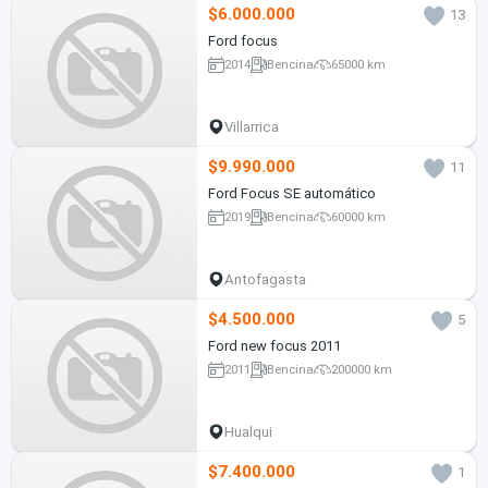
$6.000.000
13
Ford focus
2014
Bencina
65000 km
Villarrica
$9.990.000
11
Ford Focus SE automático
2019
Bencina
60000 km
Antofagasta
$4.500.000
5
Ford new focus 2011
2011
Bencina
200000 km
Hualqui
$7.400.000
1