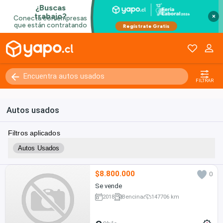
×
FILTRAR
Autos usados
Filtros aplicados
Autos Usados
$8.800.000
0
Se vende
2018
Bencina
147706 km