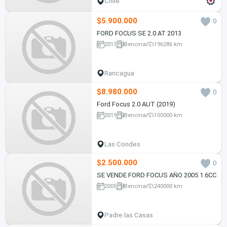
Chile
$5.900.000
0
FORD FOCUS SE 2.0 AT 2013
2013
Bencina
196286 km
Rancagua
$8.980.000
0
Ford Focus 2.0 AUT (2019)
2019
Bencina
105000 km
Las Condes
$2.500.000
0
SE VENDE FORD FOCUS AÑO 2005 1.6CC
2005
Bencina
240000 km
Padre las Casas