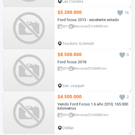
Las Condes
$5.200.000
16
Ford focus 2013 - excelente estado
2013
Bencina
144000 km
Teodoro Schmidt
$8.500.000
0
Ford focus 2018
2018
Bencina
76000 km
San Joaquín
$4.500.000
2
Vendo Ford Focus 1.6 año 2010, 165.000
kilómetros
2010
Bencina
165000 km
Chillán