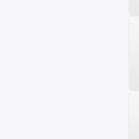
Personalizado
F-100
Ka
Raptor
Transit Connect
Transit Wagon