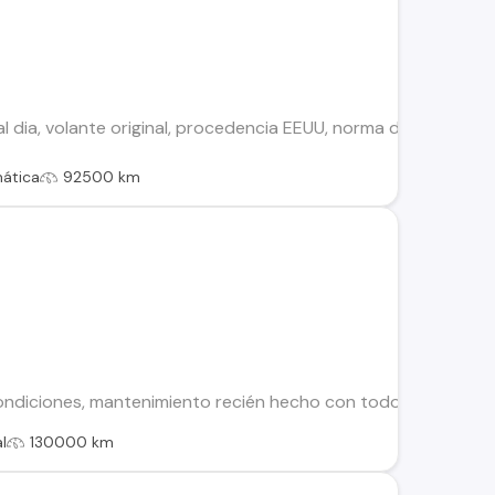
l dia, volante original, procedencia EEUU, norma de emisión se
ática
92500 km
ndiciones, mantenimiento recién hecho con todo original moto
l
130000 km