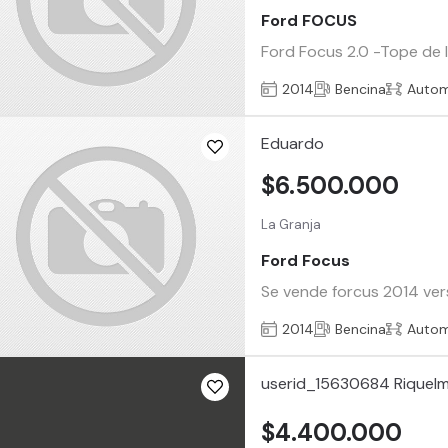
Ford FOCUS
Ford Focus 2.0 -Tope de l
2014
Bencina
Autom
Eduardo
$6.500.000
La Granja
Ford Focus
Se vende forcus 2014 ve
2014
Bencina
Autom
userid_15630684 Riquel
$4.400.000