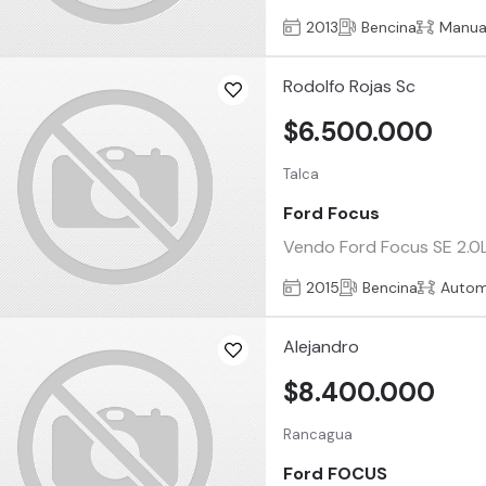
2013
Bencina
Manua
Rodolfo Rojas Sc
$6.500.000
Talca
Ford Focus
Vendo Ford Focus SE 2.0L 
2015
Bencina
Autom
Alejandro
$8.400.000
Rancagua
Ford FOCUS