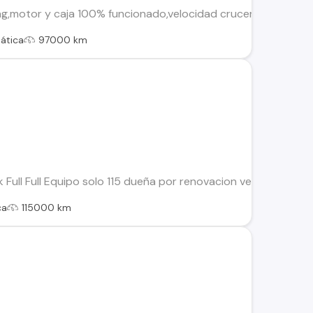
g,motor y caja 100% funcionado,velocidad crucero,Bluetooth,p
ática
97000 km
 Full Full Equipo solo 115 dueña por renovacion vende. Lindo
ca
115000 km