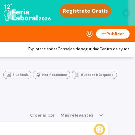
×
Publicar
Explorar tiendas
Consejos de seguridad
Centro de ayuda
BlueBook
Notificaciones
Guardar búsqueda
Ordenar por
Más relevantes