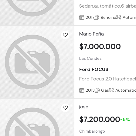
Sedan,automático,6 airba
2017
Bencina
Autom
Mario Peña
$7.000.000
Las Condes
Ford FOCUS
Ford Focus 2.0 Hatchback
2013
Gas
Automáti
jose
$7.200.000
-5%
Chimbarongo