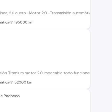
inea, full cuero -Motor 2.0 -Transmisión automática -Asiento
ática
195000 km
rsión Titanium motor 2.0 impecable todo funcionando en ord
ática
82000 km
me Pacheco