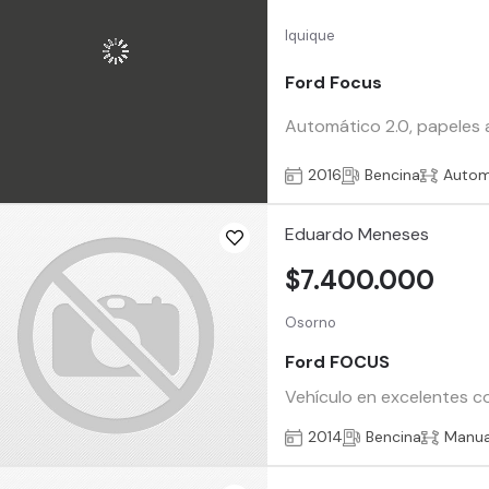
Iquique
Ford Focus
Automático 2.0, papeles a
2016
Bencina
Autom
Eduardo Meneses
$7.400.000
Osorno
Ford FOCUS
Vehículo en excelentes co
2014
Bencina
Manua