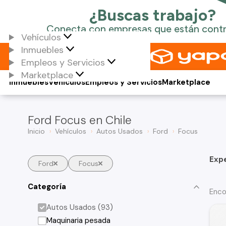
Vehículos
Inmuebles
Empleos y Servicios
Marketplace
Inmuebles
Vehículos
Empleos y Servicios
Marketplace
Ford Focus en Chile
Inicio
Vehículos
Autos Usados
Ford
Focus
Exp
Ford
Focus
Categoría
Enco
Autos Usados (93)
Maquinaria pesada