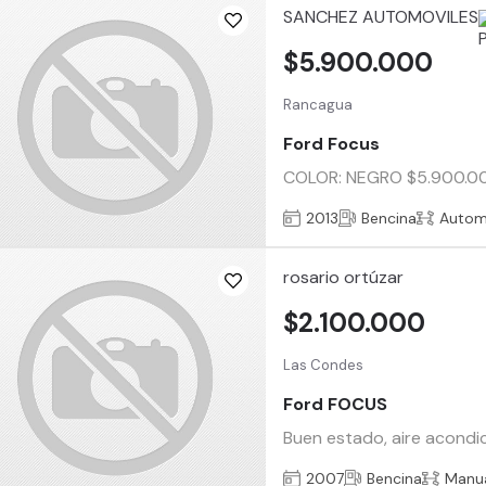
SANCHEZ AUTOMOVILES
$5.900.000
Rancagua
Ford Focus
COLOR: NEGRO $5.900.000, K
2013
Bencina
Autom
rosario ortúzar
$2.100.000
Las Condes
Ford FOCUS
Buen estado, aire acondic
2007
Bencina
Manu