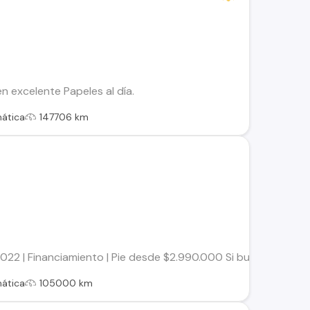
en excelente Papeles al día.
ática
147706 km
22 | Financiamiento | Pie desde $2.990.000 Si buscas un se
ática
105000 km