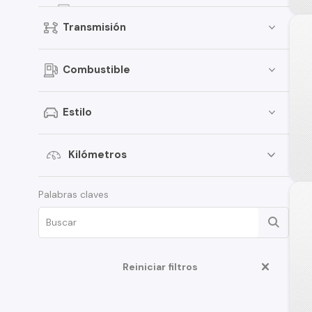
Territory
Transmisión
Fiesta
Bronco
Combustible
Mustang
Transit Van
Estilo
E-150
Expedition
Kilómetros
Maverick
Palabras claves
Fusion
Edge
F-350
Reiniciar filtros
Limited
17M