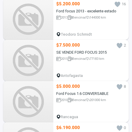
$5.200.000
16
Ford focus 2013 - excelente estado
2013
Bencina
144000 km
Teodoro Schmidt
$7.500.000
2
SE VENDE FORD FOCUS 2015
2015
Bencina
77183 km
Antofagasta
$5.000.000
8
Ford Focus 1.6 CONVERSABLE
2010
Bencina
201000 km
Rancagua
$6.190.000
0