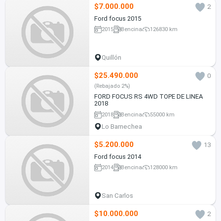
$7.000.000
2
Ford focus 2015
2015
Bencina
126830 km
Quillón
$25.490.000
0
(Rebajado 2%)
FORD FOCUS RS 4WD TOPE DE LINEA
2018
2018
Bencina
55000 km
Lo Barnechea
$5.200.000
13
Ford focus 2014
2014
Bencina
128000 km
San Carlos
$10.000.000
2