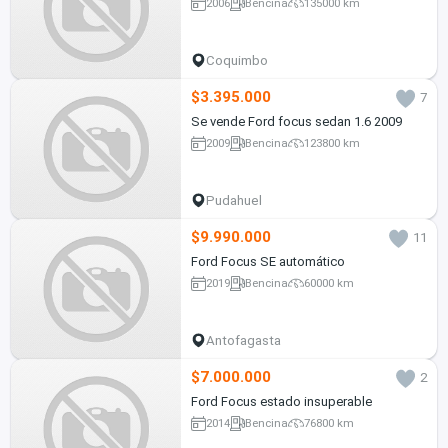
2006
Bencina
135000 km
Coquimbo
$3.395.000
7
Se vende Ford focus sedan 1.6 2009
2009
Bencina
123800 km
Pudahuel
$9.990.000
11
Ford Focus SE automático
2019
Bencina
60000 km
Antofagasta
$7.000.000
2
Ford Focus estado insuperable
2014
Bencina
76800 km