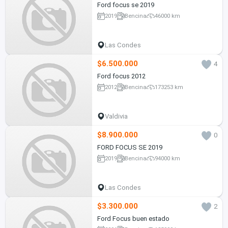
Ford focus se 2019
2019
Bencina
46000 km
Las Condes
$6.500.000
4
Ford focus 2012
2012
Bencina
173253 km
Valdivia
$8.900.000
0
FORD FOCUS SE 2019
2019
Bencina
94000 km
Las Condes
$3.300.000
2
Ford Focus buen estado