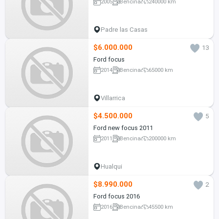
2005
Bencina
240000 km
Padre las Casas
$6.000.000
13
Ford focus
2014
Bencina
65000 km
Villarrica
$4.500.000
5
Ford new focus 2011
2011
Bencina
200000 km
Hualqui
$8.990.000
2
Ford focus 2016
2016
Bencina
45500 km