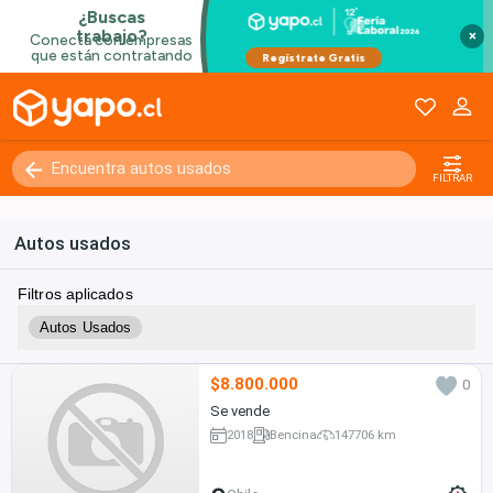
×
FILTRAR
Autos usados
Filtros aplicados
Autos Usados
$8.800.000
0
Se vende
2018
Bencina
147706 km