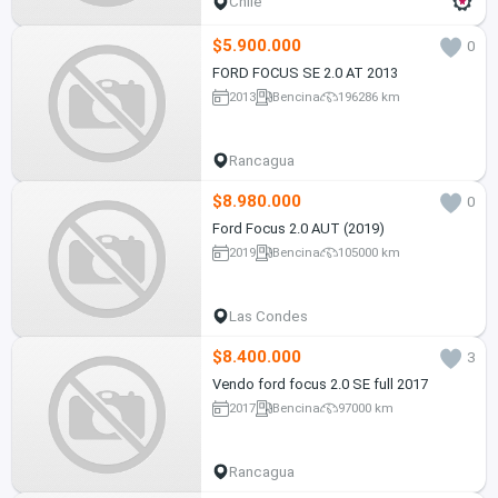
Chile
$5.900.000
0
FORD FOCUS SE 2.0 AT 2013
2013
Bencina
196286 km
Rancagua
$8.980.000
0
Ford Focus 2.0 AUT (2019)
2019
Bencina
105000 km
Las Condes
$8.400.000
3
Vendo ford focus 2.0 SE full 2017
2017
Bencina
97000 km
Rancagua