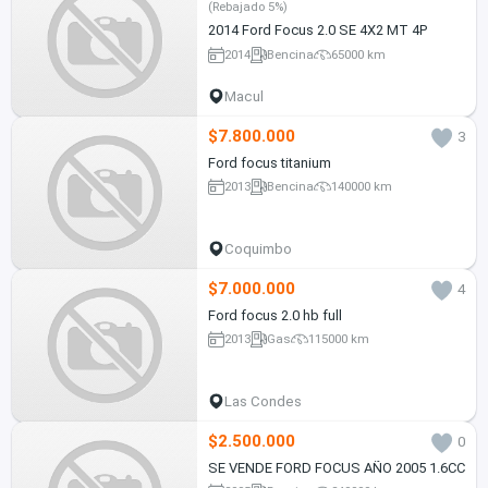
(Rebajado 5%)
2014 Ford Focus 2.0 SE 4X2 MT 4P
2014
Bencina
65000 km
Macul
$7.800.000
3
Ford focus titanium
2013
Bencina
140000 km
Coquimbo
$7.000.000
4
Ford focus 2.0 hb full
2013
Gas
115000 km
Las Condes
$2.500.000
0
SE VENDE FORD FOCUS AÑO 2005 1.6CC