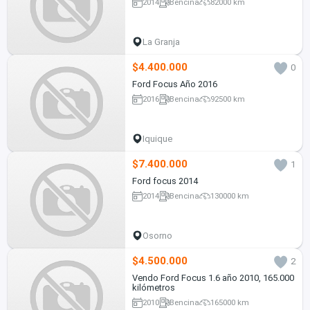
2014
Bencina
82000 km
La Granja
$4.400.000
0
Ford Focus Año 2016
2016
Bencina
92500 km
Iquique
$7.400.000
1
Ford focus 2014
2014
Bencina
130000 km
Osorno
$4.500.000
2
Vendo Ford Focus 1.6 año 2010, 165.000
kilómetros
2010
Bencina
165000 km