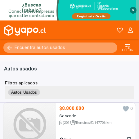
×
FILTRAR
Autos usados
Filtros aplicados
Autos Usados
$8.800.000
0
Se vende
2018
Bencina
147706 km