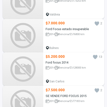
2012
Bencina
173253 km
Valdivia
$7.000.000
2
Ford Focus estado insuperable
2014
Bencina
76800 km
Bulnes
$5.200.000
13
Ford focus 2014
2014
Bencina
128000 km
San Carlos
$7.500.000
2
SE VENDE FORD FOCUS 2015
2015
Bencina
77183 km