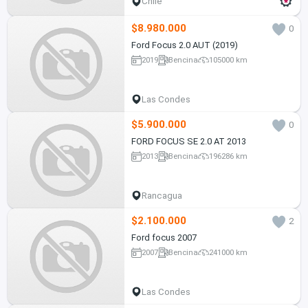
Chile
$8.980.000
0
Ford Focus 2.0 AUT (2019)
2019
Bencina
105000 km
Las Condes
$5.900.000
0
FORD FOCUS SE 2.0 AT 2013
2013
Bencina
196286 km
Rancagua
$2.100.000
2
Ford focus 2007
2007
Bencina
241000 km
Las Condes