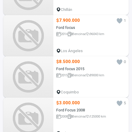
Chillán
$7.900.000
1
Ford focus
2014
Bencina
96043 km
Los Ángeles
$8.500.000
0
Ford focus 2015
2015
Bencina
89000 km
Coquimbo
$3.000.000
5
Ford Focus 2008
2008
Bencina
125000 km