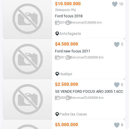
$10.500.000
10
(Rebajado 9%)
Ford focus 2018
2018
Bencina
36000 km
Antofagasta
$4.500.000
5
Ford new focus 2011
2011
Bencina
200000 km
Hualqui
$2.500.000
0
SE VENDE FORD FOCUS AÑO 2005 1.6CC
2005
Bencina
240000 km
Padre las Casas
$5.000.000
8