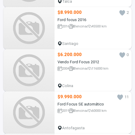
Talca
$8.990.000
2
Ford focus 2016
2016
Bencina
45500 km
Santiago
$6.200.000
0
Vendo Ford Focus 2012
2004
Bencina
116000 km
Colina
$9.990.000
11
Ford Focus SE automático
2019
Bencina
60000 km
Antofagasta