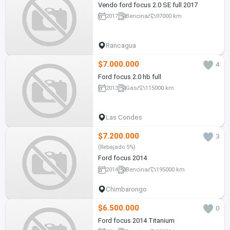
Vendo ford focus 2.0 SE full 2017
2017
Bencina
97000 km
Rancagua
$7.000.000
4
Ford focus 2.0 hb full
2013
Gas
115000 km
Las Condes
$7.200.000
3
(Rebajado 5%)
Ford focus 2014
2014
Bencina
195000 km
Chimbarongo
$6.500.000
0
Ford focus 2014 Titanium