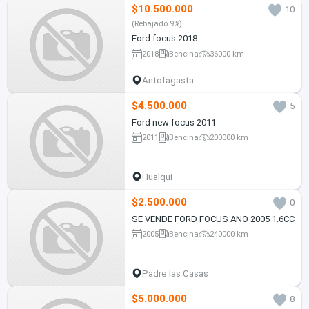
$10.500.000
10
(Rebajado 9%)
Ford focus 2018
2018
Bencina
36000 km
Antofagasta
$4.500.000
5
Ford new focus 2011
2011
Bencina
200000 km
Hualqui
$2.500.000
0
SE VENDE FORD FOCUS AÑO 2005 1.6CC
2005
Bencina
240000 km
Padre las Casas
$5.000.000
8