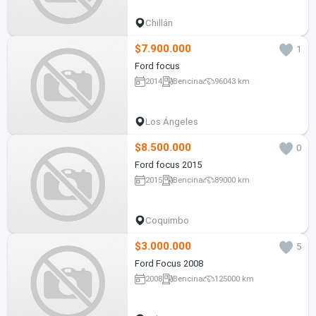
Chillán
$7.900.000
1
Ford focus
2014
Bencina
96043 km
Los Ángeles
$8.500.000
0
Ford focus 2015
2015
Bencina
89000 km
Coquimbo
$3.000.000
5
Ford Focus 2008
2008
Bencina
125000 km