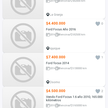
2014
Bencina
82000 km
La Granja
$4.400.000
0
Ford Focus Año 2016
2016
Bencina
92500 km
Iquique
$7.400.000
1
Ford focus 2014
2014
Bencina
130000 km
Osorno
$4.500.000
2
Vendo Ford Focus 1.6 año 2010, 165.000
kilómetros
2010
Bencina
165000 km