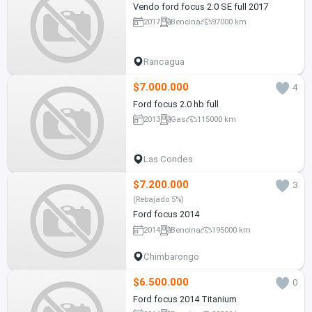
Vendo ford focus 2.0 SE full 2017
2017
Bencina
97000 km
Rancagua
$7.000.000
4
Ford focus 2.0 hb full
2013
Gas
115000 km
Las Condes
$7.200.000
3
(Rebajado 5%)
Ford focus 2014
2014
Bencina
195000 km
Chimbarongo
$6.500.000
0
Ford focus 2014 Titanium