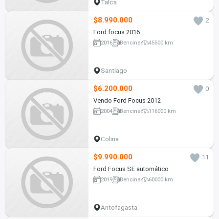
Talca
$8.990.000
2
Ford focus 2016
2016
Bencina
45500 km
Santiago
$6.200.000
0
Vendo Ford Focus 2012
2004
Bencina
116000 km
Colina
$9.990.000
11
Ford Focus SE automático
2019
Bencina
60000 km
Antofagasta