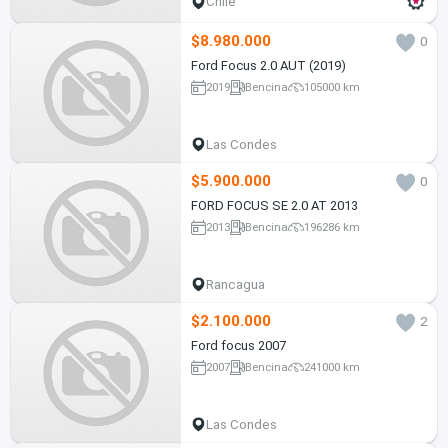
Chile
$8.980.000
0
Ford Focus 2.0 AUT (2019)
2019
Bencina
105000 km
Las Condes
$5.900.000
0
FORD FOCUS SE 2.0 AT 2013
2013
Bencina
196286 km
Rancagua
$2.100.000
2
Ford focus 2007
2007
Bencina
241000 km
Las Condes