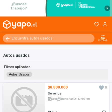
×
FILTRAR
Autos usados
Filtros aplicados
Autos Usados
$8.800.000
0
Se vende
2018
Bencina
147706 km