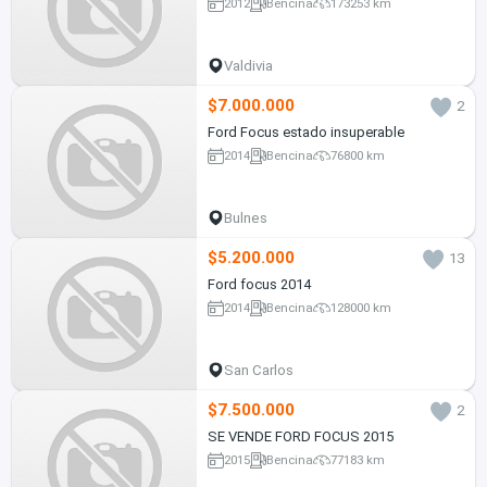
2012
Bencina
173253 km
Valdivia
$7.000.000
2
Ford Focus estado insuperable
2014
Bencina
76800 km
Bulnes
$5.200.000
13
Ford focus 2014
2014
Bencina
128000 km
San Carlos
$7.500.000
2
SE VENDE FORD FOCUS 2015
2015
Bencina
77183 km