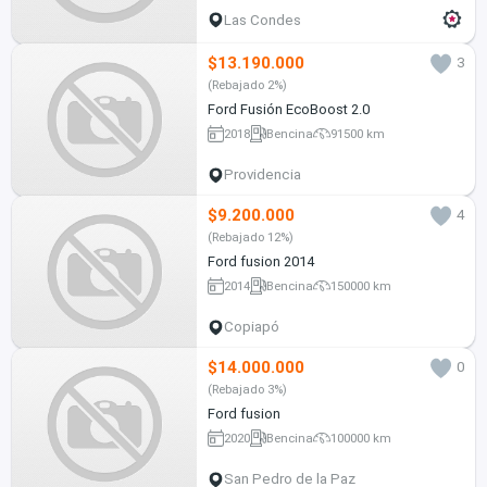
Las Condes
$13.190.000
3
(Rebajado 2%)
Ford Fusión EcoBoost 2.0
2018
Bencina
91500 km
Providencia
$9.200.000
4
(Rebajado 12%)
Ford fusion 2014
2014
Bencina
150000 km
Copiapó
$14.000.000
0
(Rebajado 3%)
Ford fusion
2020
Bencina
100000 km
San Pedro de la Paz