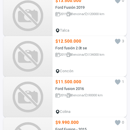
$13.500.000
0
Ford Fusión 2019
2019
Bencina
120000 km
Talca
$12.500.000
3
Ford fusión 2.0t se
2019
Bencina
134000 km
Concón
$11.500.000
1
Ford fusion 2016
2016
Bencina
90000 km
Colina
$9.990.000
0
Ford Fusion - 2015