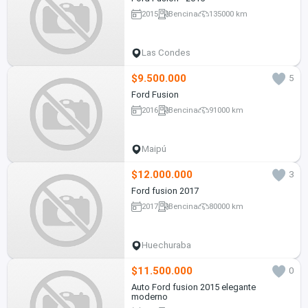
2015
Bencina
135000 km
Las Condes
$9.500.000
5
Ford Fusion
2016
Bencina
91000 km
Maipú
$12.000.000
3
Ford fusion 2017
2017
Bencina
80000 km
Huechuraba
$11.500.000
0
Auto Ford fusion 2015 elegante
moderno