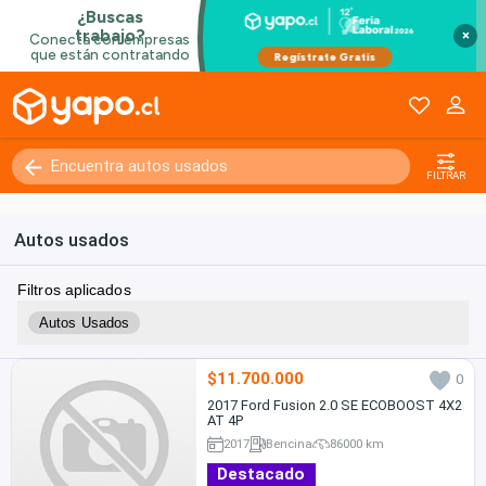
×
FILTRAR
Autos usados
Filtros aplicados
Autos Usados
$11.700.000
0
2017 Ford Fusion 2.0 SE ECOBOOST 4X2
AT 4P
2017
Bencina
86000 km
Destacado