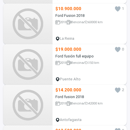
$10.900.000
1
Ford Fusion 2018
2018
Bencina
60000 km
La Reina
$19.000.000
0
Ford fusión full equipo
2018
Bencina
150 km
Puente Alto
$14.200.000
2
Ford fusion 2018
2018
Bencina
42000 km
Antofagasta