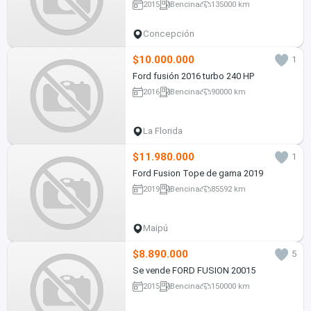
2015
Bencina
135000 km
Concepción
$10.000.000
1
Ford fusión 2016 turbo 240 HP
2016
Bencina
90000 km
La Florida
$11.980.000
1
Ford Fusion Tope de gama 2019
2019
Bencina
85592 km
Maipú
$8.890.000
5
Se vende FORD FUSION 20015
2015
Bencina
150000 km