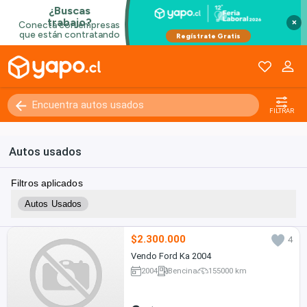
×
FILTRAR
Autos usados
Filtros aplicados
Autos Usados
$2.300.000
4
Vendo Ford Ka 2004
2004
Bencina
155000 km