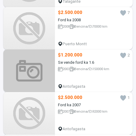
Talagante
$2.500.000
7
Ford ka 2008
2008
Bencina
70000 km
Puerto Montt
$1.200.000
2
Se vende ford ka 1.6
2003
Bencina
150000 km
Antofagasta
$2.500.000
1
Ford ka 2007
2007
Bencina
92000 km
Antofagasta