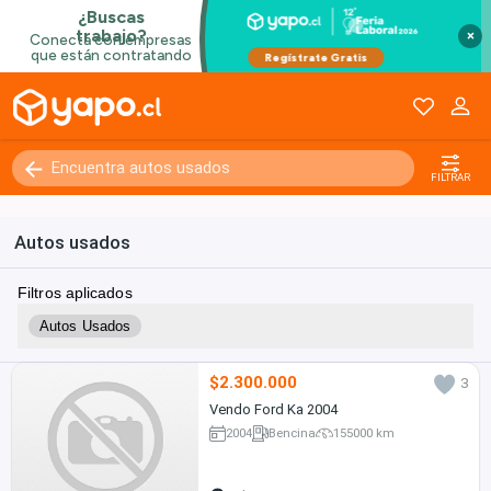
×
FILTRAR
Autos usados
Filtros aplicados
Autos Usados
$2.300.000
3
Vendo Ford Ka 2004
2004
Bencina
155000 km