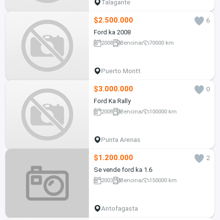
Talagante
$2.500.000
6
Ford ka 2008
2008
Bencina
70000 km
Puerto Montt
$3.000.000
0
Ford Ka Rally
2008
Bencina
100000 km
Punta Arenas
$1.200.000
2
Se vende ford ka 1.6
2003
Bencina
150000 km
Antofagasta