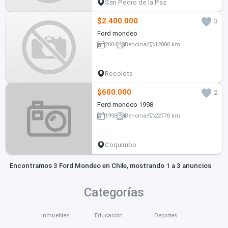
San Pedro de la Paz
$2.400.000
3
Ford mondeo
2004
Bencina
12000 km
Recoleta
$600.000
2
Ford mondeo 1998
1998
Bencina
22770 km
Coquimbo
Encontramos 3 Ford Mondeo en Chile, mostrando 1 a 3 anuncios
Categorías
Inmuebles
Educación
Deportes