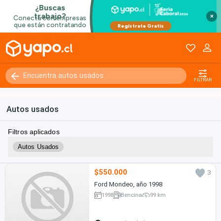
×
FILTRAR
Autos usados
Filtros aplicados
Autos Usados
$550.000
3
Ford Mondeo, año 1998
1998
Bencina
99 km