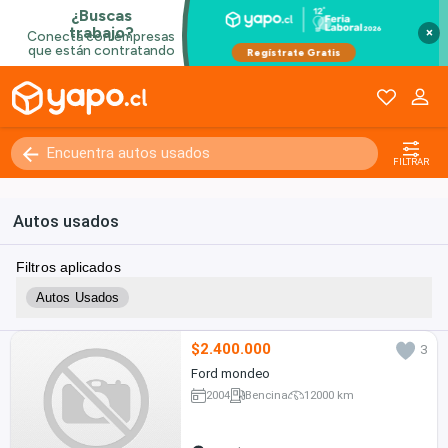
×
FILTRAR
Autos usados
Filtros aplicados
Autos Usados
$2.400.000
3
Ford mondeo
2004
Bencina
12000 km