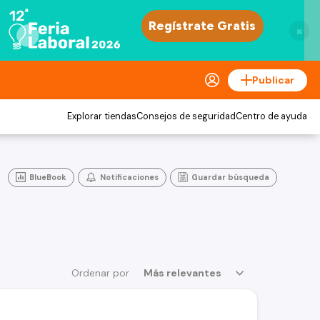
×
Publicar
Explorar tiendas
Consejos de seguridad
Centro de ayuda
BlueBook
Notificaciones
Guardar búsqueda
Ordenar por
Más relevantes