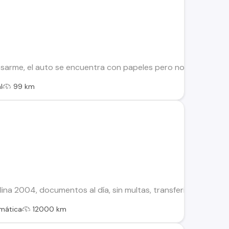
rme, el auto se encuentra con papeles pero no está al día, e
l
99 km
na 2004, documentos al día, sin multas, transferible, detalles
mática
12000 km