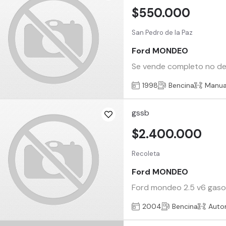
$550.000
San Pedro de la Paz
Ford MONDEO
Se vende completo no desa
1998
Bencina
Manua
gssb
$2.400.000
Recoleta
Ford MONDEO
Ford mondeo 2.5 v6 gasoli
2004
Bencina
Auto