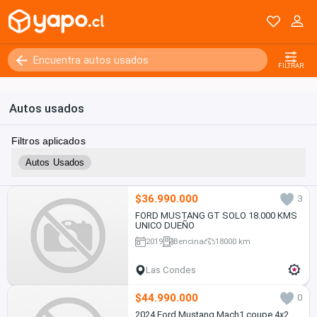
FILTRAR
Autos usados
Filtros aplicados
Autos Usados
$36.990.000
3
FORD MUSTANG GT SOLO 18.000 KMS
UNICO DUEÑO
2019
Bencina
18000 km
Las Condes
$44.990.000
0
2024 Ford Mustang Mach1 coupe 4x2