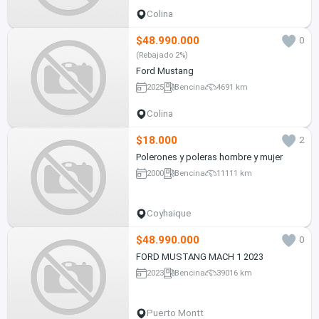
Colina
$48.990.000
0
(Rebajado 2%)
Ford Mustang
2025
Bencina
4691 km
Colina
$18.000
2
Polerones y poleras hombre y mujer
2000
Bencina
11111 km
Coyhaique
$48.990.000
0
FORD MUSTANG MACH 1 2023
2023
Bencina
39016 km
Puerto Montt