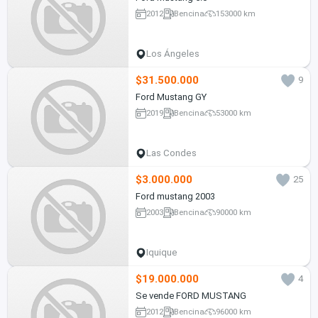
2012
Bencina
153000 km
Los Ángeles
$31.500.000
9
Ford Mustang GY
2019
Bencina
53000 km
Las Condes
$3.000.000
25
Ford mustang 2003
2003
Bencina
90000 km
Iquique
$19.000.000
4
Se vende FORD MUSTANG
2012
Bencina
96000 km