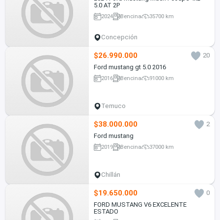
5.0 AT 2P
2024
Bencina
35700 km
Concepción
$26.990.000
20
Ford mustang gt 5.0 2016
2016
Bencina
91000 km
Temuco
$38.000.000
2
Ford mustang
2019
Bencina
37000 km
Chillán
$19.650.000
0
FORD MUSTANG V6 EXCELENTE
ESTADO