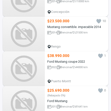
2014
Bencina
110000 km
Concepción
$23.500.000
10
Mustang convertible. impecable 2014
2014
Bencina
21500 km
Rengo
$38.990.000
1
Ford Mustang coupe 2022
2022
Bencina
44000 km
Puerto Montt
$25.690.000
0
(Rebajado 5%)
Ford Mustang
2015
Bencina
81641 km