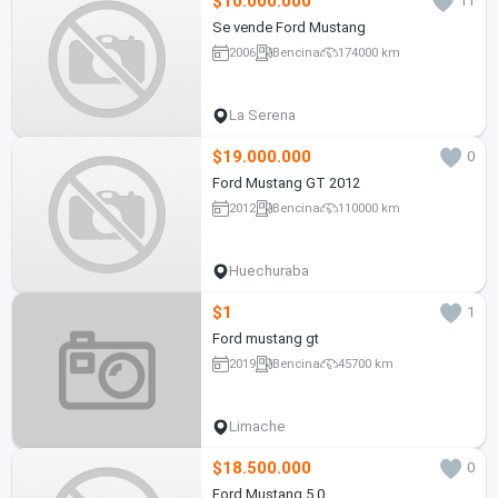
$10.000.000
11
Se vende Ford Mustang
2006
Bencina
174000 km
La Serena
$19.000.000
0
Ford Mustang GT 2012
2012
Bencina
110000 km
Huechuraba
$1
1
Ford mustang gt
2019
Bencina
45700 km
Limache
$18.500.000
0
Ford Mustang 5.0