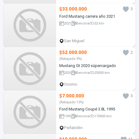
$33.000.000
3
Ford Mustang carrera año 2021
2021
Bencina
32 km
San Miguel
$52.000.000
2
(Rebajado 9%)
Mustang Gt 2020 súpercargado
2020
Bencina
25000 km
Osorno
$7.000.000
3
(Rebajado 13%)
Ford Mustang Coupé 3.8L 1995
1995
Bencina
170000 km
Peñalolén