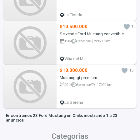
La Florida
$10.500.000
1
Se vende Ford Mustang convertible
1984
Bencina
99600 km
Viña del Mar
$18.000.000
15
Mustang gt premium
2014
Bencina
117000 km
La Serena
Encontramos 23 Ford Mustang en Chile, mostrando 1 a 23
anuncios
Categorías