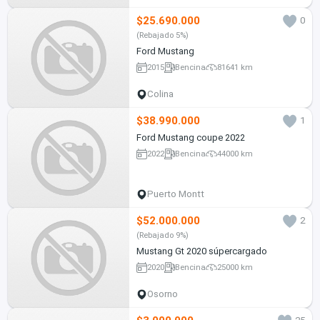
$25.690.000
0
(Rebajado 5%)
Ford Mustang
2015
Bencina
81641 km
Colina
$38.990.000
1
Ford Mustang coupe 2022
2022
Bencina
44000 km
Puerto Montt
$52.000.000
2
(Rebajado 9%)
Mustang Gt 2020 súpercargado
2020
Bencina
25000 km
Osorno