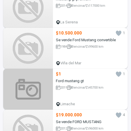
2014
Bencina
117000 km
La Serena
$10.500.000
1
Se vende Ford Mustang convertible
1984
Bencina
99600 km
Viña del Mar
$1
1
Ford mustang gt
2019
Bencina
45700 km
Limache
$19.000.000
4
Se vende FORD MUSTANG
2012
Bencina
96000 km