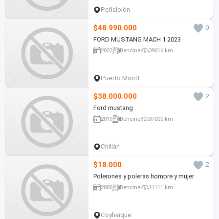
Peñalolén
$48.990.000
0
FORD MUSTANG MACH 1 2023
2023
Bencina
39016 km
Puerto Montt
$38.000.000
2
Ford mustang
2019
Bencina
37000 km
Chillán
$18.000
2
Polerones y poleras hombre y mujer
2000
Bencina
11111 km
Coyhaique