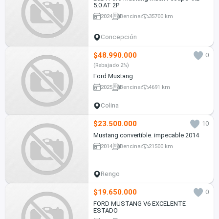
5.0 AT 2P
2024
Bencina
35700 km
Concepción
$48.990.000
0
(Rebajado 2%)
Ford Mustang
2025
Bencina
4691 km
Colina
$23.500.000
10
Mustang convertible. impecable 2014
2014
Bencina
21500 km
Rengo
$19.650.000
0
FORD MUSTANG V6 EXCELENTE
ESTADO