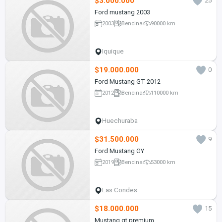
$3.000.000
25
Ford mustang 2003
2003
Bencina
90000 km
Iquique
$19.000.000
0
Ford Mustang GT 2012
2012
Bencina
110000 km
Huechuraba
$31.500.000
9
Ford Mustang GY
2019
Bencina
53000 km
Las Condes
$18.000.000
15
Mustang gt premium