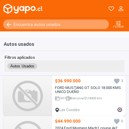
FILTRAR
Autos usados
Filtros aplicados
Autos Usados
$36.990.000
3
FORD MUSTANG GT SOLO 18.000 KMS
UNICO DUEÑO
2019
Bencina
18000 km
Las Condes
$44.990.000
0
2024 Ford Mustang Mach1 coupe 4x2