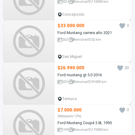
2014
Bencina
110000 km
Concepción
$33.000.000
3
Ford Mustang carrera año 2021
2021
Bencina
32 km
San Miguel
$26.990.000
20
Ford mustang gt 5.0 2016
2016
Bencina
91000 km
Temuco
$7.000.000
3
(Rebajado 13%)
Ford Mustang Coupé 3.8L 1995
1995
Bencina
170000 km