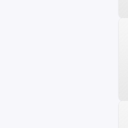
Raptor
17M
Personalizado
F-100
Transit Connect
Transit Wagon