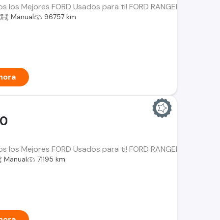
os los Mejores FORD Usados para ti! FORD RANGER 2.5 LT Año: 
a
Manual
96757 km
hora
00
os los Mejores FORD Usados para ti! FORD RANGER 3.2 Año: 202
Manual
71195 km
hora