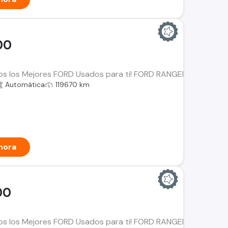
00
os los Mejores FORD Usados para ti! FORD RANGER 2.0 XLT Año:
Automática
119670 km
hora
00
mos los Mejores FORD Usados para ti! FORD RANGER Año: 2023 K