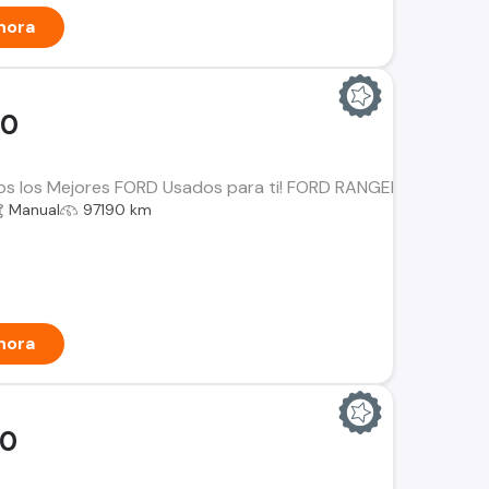
hora
00
os los Mejores FORD Usados para ti! FORD RANGER XLT 4x4 Año
Manual
97190 km
hora
00