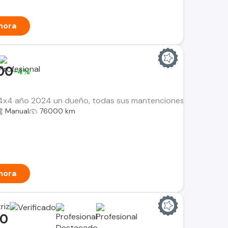
hora
00
-4%
4x4 año 2024 un dueño, todas sus mantenciones en la marca ga
Manual
76000 km
hora
riz
00