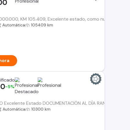
00
00.000, KM 105.409, Excelente estado, como nueva, kit de levan
Automática
105409 km
hora
00
-5%
 Excelente Estado DOCUMENTACIÓN AL DÍA RANGER LIMITED
Automática
10300 km