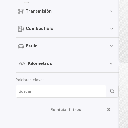
Fiesta
Transmisión
Focus
Bronco
Combustible
Mustang
Transit Van
Estilo
E-150
Expedition
Kilómetros
Maverick
Palabras claves
Edge
Fusion
F-350
Reiniciar filtros
Ka
Limited