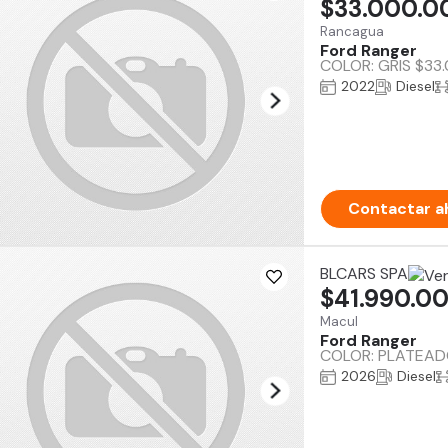
$33.000.0
Rancagua
Ford Ranger
COLOR: GRIS $33.0
2022
Diesel
Contactar a
BLCARS SPA
$41.990.0
Macul
Ford Ranger
COLOR: PLATEADO
2026
Diesel