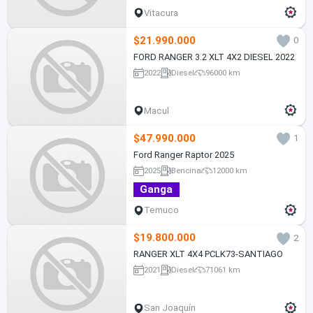
Vitacura
$21.990.000
0
FORD RANGER 3.2 XLT 4X2 DIESEL 2022
2022
Diesel
96000 km
Macul
$47.990.000
1
Ford Ranger Raptor 2025
2025
Bencina
12000 km
Ganga
Temuco
$19.800.000
2
RANGER XLT 4X4 PCLK73-SANTIAGO
2021
Diesel
71061 km
San Joaquín