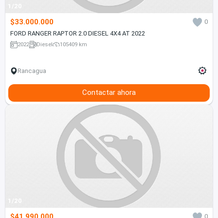
1/20
$33.000.000
0
FORD RANGER RAPTOR 2.0 DIESEL 4X4 AT 2022
2022
Diesel
105409 km
Rancagua
Contactar ahora
1/20
$41.990.000
0