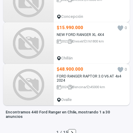
Concepción
$15.990.000
0
NEW FORD RANGER XL 4X4
2022
Diesel
161800 km
Chillán
$48.900.000
0
FORD RANGER RAPTOR 3.0 V6 AT 4x4
2024
2024
Bencina
45000 km
Ovalle
Encontramos 440 Ford Ranger en Chile, mostrando 1 a 30
anuncios
1 / 15