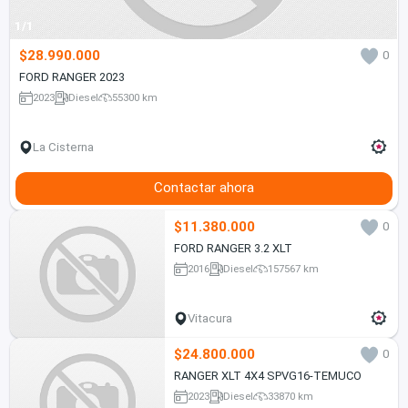
1/1
$28.990.000
0
FORD RANGER 2023
2023
Diesel
55300 km
La Cisterna
Contactar ahora
$11.380.000
0
FORD RANGER 3.2 XLT
2016
Diesel
157567 km
Vitacura
$24.800.000
0
RANGER XLT 4X4 SPVG16-TEMUCO
2023
Diesel
33870 km