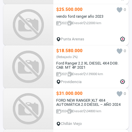
$25.500.000
0
vendo ford ranger año 2023
2023
Diesel
22000 km
Punta Arenas
$18.580.000
0
(Rebajado 2%)
Ford Ranger 2.2 XL DIESEL 4X4 DOB.
CAB. MT 4P. 2021
2021
Diesel
139000 km
Providencia
$31.000.000
0
FORD NEW RANGER XLT 4X4
AUTOMÁTICA 2.0 DIÉSEL – AÑO 2024
2024
Diesel
34800 km
Chillán Viejo