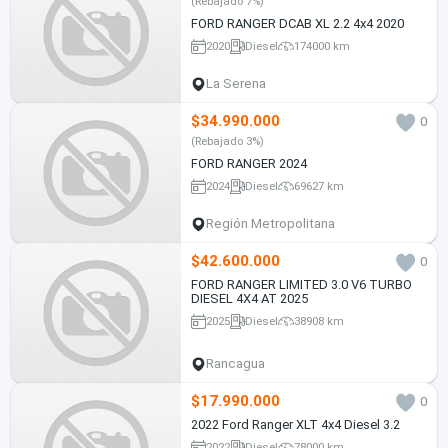
(Rebajado 7%)
FORD RANGER DCAB XL 2.2 4x4 2020
2020
Diesel
174000 km
La Serena
$34.990.000
0
(Rebajado 3%)
FORD RANGER 2024
2024
Diesel
69627 km
Región Metropolitana
$42.600.000
0
FORD RANGER LIMITED 3.0 V6 TURBO
DIESEL 4X4 AT 2025
2025
Diesel
38908 km
Rancagua
$17.990.000
0
2022 Ford Ranger XLT 4x4 Diesel 3.2
2022
Diesel
78000 km