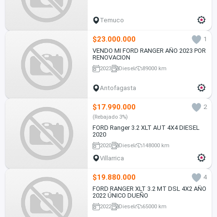
Temuco
$23.000.000
1
VENDO MI FORD RANGER AÑO 2023 POR
RENOVACION
2023
Diesel
89000 km
Antofagasta
$17.990.000
2
(Rebajado 3%)
FORD Ranger 3.2 XLT AUT 4X4 DIESEL
2020
2020
Diesel
148000 km
Villarrica
$19.880.000
4
FORD RANGER XLT 3.2 MT DSL 4X2 AÑO
2022 ÚNICO DUEÑO
2022
Diesel
65000 km