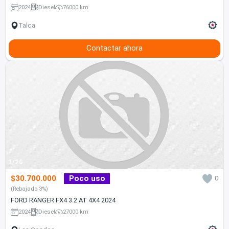
2024
Diesel
76000 km
Talca
Contactar ahora
1/20
$30.700.000
Poco uso
0
(Rebajado 3%)
FORD RANGER FX4 3.2 AT 4X4 2024
2024
Diesel
27000 km