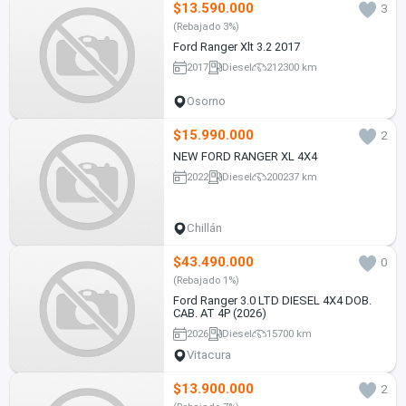
$13.590.000
3
(Rebajado 3%)
Ford Ranger Xlt 3.2 2017
2017
Diesel
212300 km
Osorno
$15.990.000
2
NEW FORD RANGER XL 4X4
2022
Diesel
200237 km
Chillán
$43.490.000
0
(Rebajado 1%)
Ford Ranger 3.0 LTD DIESEL 4X4 DOB.
CAB. AT 4P (2026)
2026
Diesel
15700 km
Vitacura
$13.900.000
2