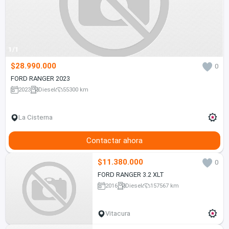
1/1
$28.990.000
0
FORD RANGER 2023
2023
Diesel
55300 km
La Cisterna
Contactar ahora
$11.380.000
0
FORD RANGER 3.2 XLT
2016
Diesel
157567 km
Vitacura