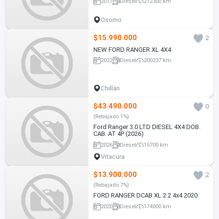
2017
Diesel
212300 km
Osorno
$15.990.000
2
NEW FORD RANGER XL 4X4
2022
Diesel
200237 km
Chillán
$43.490.000
0
(Rebajado 1%)
Ford Ranger 3.0 LTD DIESEL 4X4 DOB.
CAB. AT 4P (2026)
2026
Diesel
15700 km
Vitacura
$13.900.000
2
(Rebajado 7%)
FORD RANGER DCAB XL 2.2 4x4 2020
2020
Diesel
174000 km