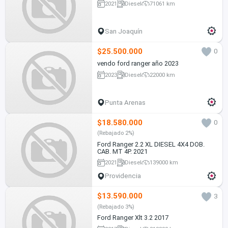
2021
Diesel
71061 km
San Joaquín
$25.500.000
0
vendo ford ranger año 2023
2023
Diesel
22000 km
Punta Arenas
$18.580.000
0
(Rebajado 2%)
Ford Ranger 2.2 XL DIESEL 4X4 DOB.
CAB. MT 4P. 2021
2021
Diesel
139000 km
Providencia
$13.590.000
3
(Rebajado 3%)
Ford Ranger Xlt 3.2 2017