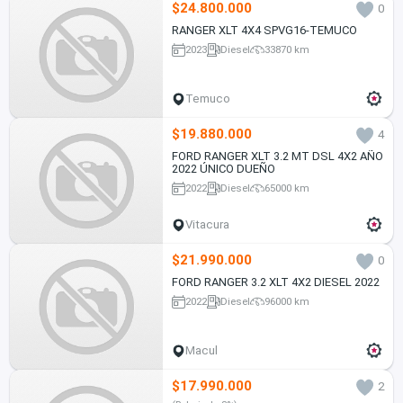
$24.800.000
0
RANGER XLT 4X4 SPVG16-TEMUCO
2023
Diesel
33870 km
Temuco
$19.880.000
4
FORD RANGER XLT 3.2 MT DSL 4X2 AÑO
2022 ÚNICO DUEÑO
2022
Diesel
65000 km
Vitacura
$21.990.000
0
FORD RANGER 3.2 XLT 4X2 DIESEL 2022
2022
Diesel
96000 km
Macul
$17.990.000
2