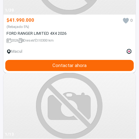
1/20
$41.990.000
0
(Rebajado 5%)
FORD RANGER LIMITED 4X4 2026
2026
Diesel
10300 km
Macul
Contactar ahora
1/13