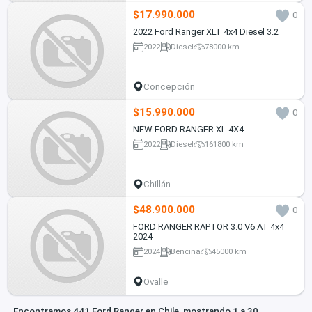
$17.990.000
0
2022 Ford Ranger XLT 4x4 Diesel 3.2
2022
Diesel
78000 km
Concepción
$15.990.000
0
NEW FORD RANGER XL 4X4
2022
Diesel
161800 km
Chillán
$48.900.000
0
FORD RANGER RAPTOR 3.0 V6 AT 4x4
2024
2024
Bencina
45000 km
Ovalle
Encontramos 441 Ford Ranger en Chile, mostrando 1 a 30