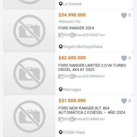
La Serena
$34.990.000
0
(Rebajado 3%)
FORD RANGER 2024
2024
Diesel
69627 km
Región Metropolitana
$42.600.000
0
FORD RANGER LIMITED 3.0 V6 TURBO
DIESEL 4X4 AT 2025
2025
Diesel
38908 km
Rancagua
$31.000.000
0
FORD NEW RANGER XLT 4X4
AUTOMÁTICA 2.0 DIÉSEL – AÑO 2024
2024
Diesel
34800 km
Chillán Viejo