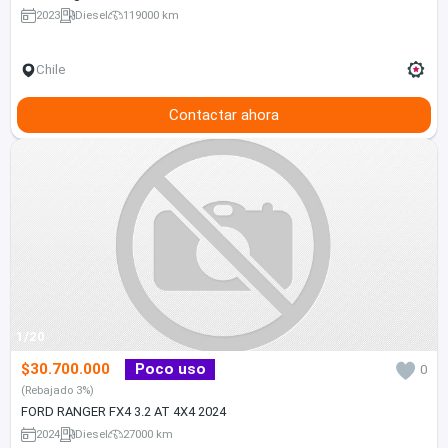
2023
Diesel
119000 km
Chile
Contactar ahora
1/20
$30.700.000
Poco uso
0
(Rebajado 3%)
FORD RANGER FX4 3.2 AT 4X4 2024
2024
Diesel
27000 km