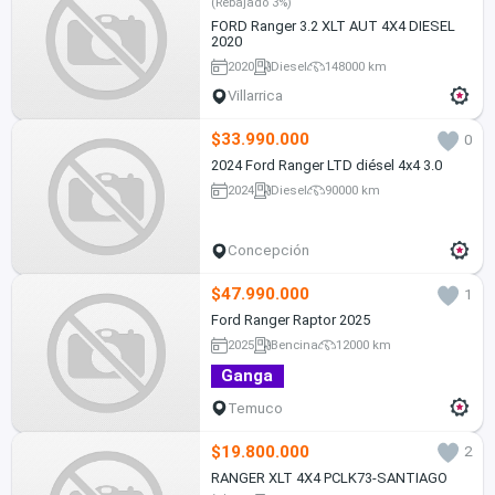
(Rebajado 3%)
FORD Ranger 3.2 XLT AUT 4X4 DIESEL
2020
2020
Diesel
148000 km
Villarrica
$33.990.000
0
2024 Ford Ranger LTD diésel 4x4 3.0
2024
Diesel
90000 km
Concepción
$47.990.000
1
Ford Ranger Raptor 2025
2025
Bencina
12000 km
Ganga
Temuco
$19.800.000
2
RANGER XLT 4X4 PCLK73-SANTIAGO