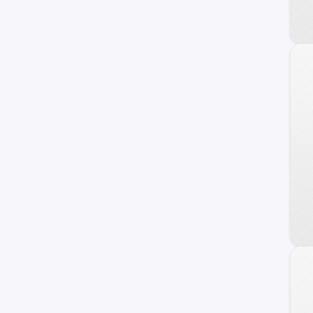
17M
Personalizado
F-100
Raptor
Transit Connect
Transit Wagon