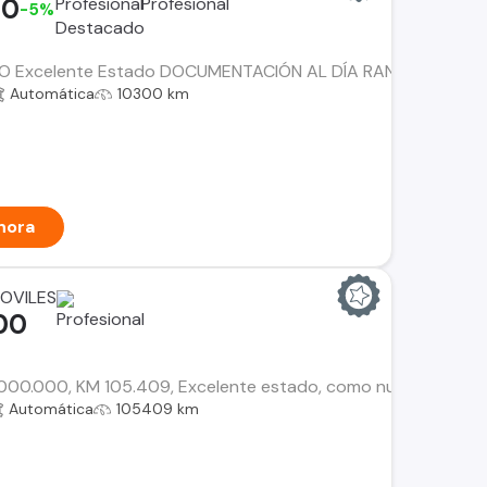
00
-5%
 Excelente Estado DOCUMENTACIÓN AL DÍA RANGER LIMITED
Automática
10300 km
hora
OVILES
00
00.000, KM 105.409, Excelente estado, como nueva, kit de levan
Automática
105409 km