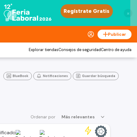
×
Publicar
Explorar tiendas
Consejos de seguridad
Centro de ayuda
BlueBook
Notificaciones
Guardar búsqueda
Ordenar por
Más relevantes