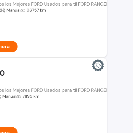
os los Mejores FORD Usados para ti! FORD RANGER 2.5 LT Año: 
a
Manual
96757 km
hora
00
os los Mejores FORD Usados para ti! FORD RANGER 3.2 Año: 202
Manual
71195 km
hora