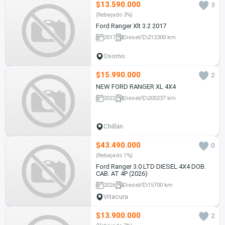
$13.590.000
3
(Rebajado 3%)
Ford Ranger Xlt 3.2 2017
2017
Diesel
212300 km
Osorno
$15.990.000
2
NEW FORD RANGER XL 4X4
2022
Diesel
200237 km
Chillán
$43.490.000
0
(Rebajado 1%)
Ford Ranger 3.0 LTD DIESEL 4X4 DOB.
CAB. AT 4P (2026)
2026
Diesel
15700 km
Vitacura
$13.900.000
2