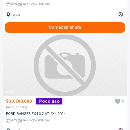
2024
Diesel
76000 km
Talca
Contactar ahora
1/20
$30.700.000
Poco uso
0
(Rebajado 3%)
FORD RANGER FX4 3.2 AT 4X4 2024
2024
Diesel
27000 km