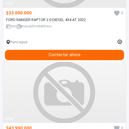
1/20
$33.000.000
0
FORD RANGER RAPTOR 2.0 DIESEL 4X4 AT 2022
2022
Diesel
105409 km
Rancagua
Contactar ahora
1/20
$43.990.000
0