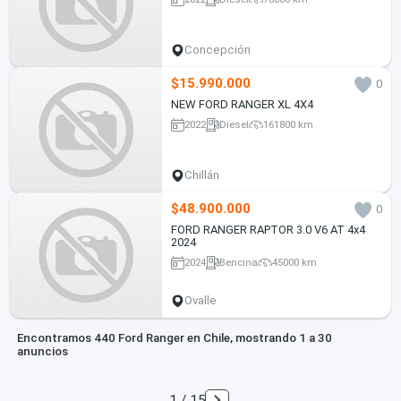
Concepción
$15.990.000
0
NEW FORD RANGER XL 4X4
2022
Diesel
161800 km
Chillán
$48.900.000
0
FORD RANGER RAPTOR 3.0 V6 AT 4x4
2024
2024
Bencina
45000 km
Ovalle
Encontramos 440 Ford Ranger en Chile, mostrando 1 a 30
anuncios
1 / 15