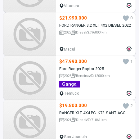
Vitacura
$21.990.000
0
FORD RANGER 3.2 XLT 4X2 DIESEL 2022
2022
Diesel
96000 km
Macul
$47.990.000
1
Ford Ranger Raptor 2025
2025
Bencina
12000 km
Ganga
Temuco
$19.800.000
2
RANGER XLT 4X4 PCLK73-SANTIAGO
2021
Diesel
71061 km
San Joaquín