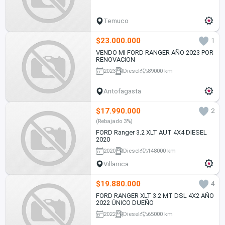
Temuco
$23.000.000
1
VENDO MI FORD RANGER AÑO 2023 POR
RENOVACION
2023
Diesel
89000 km
Antofagasta
$17.990.000
2
(Rebajado 3%)
FORD Ranger 3.2 XLT AUT 4X4 DIESEL
2020
2020
Diesel
148000 km
Villarrica
$19.880.000
4
FORD RANGER XLT 3.2 MT DSL 4X2 AÑO
2022 ÚNICO DUEÑO
2022
Diesel
65000 km