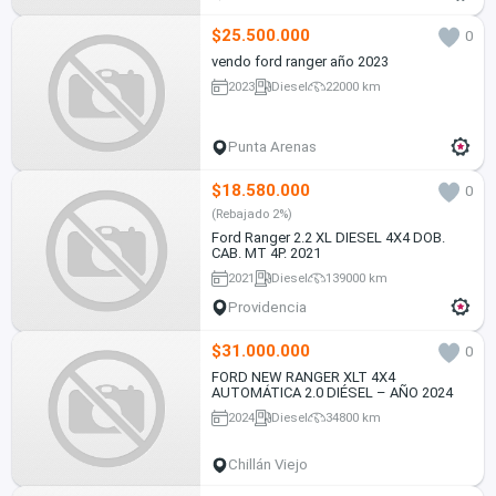
$25.500.000
0
vendo ford ranger año 2023
2023
Diesel
22000 km
Punta Arenas
$18.580.000
0
(Rebajado 2%)
Ford Ranger 2.2 XL DIESEL 4X4 DOB.
CAB. MT 4P. 2021
2021
Diesel
139000 km
Providencia
$31.000.000
0
FORD NEW RANGER XLT 4X4
AUTOMÁTICA 2.0 DIÉSEL – AÑO 2024
2024
Diesel
34800 km
Chillán Viejo