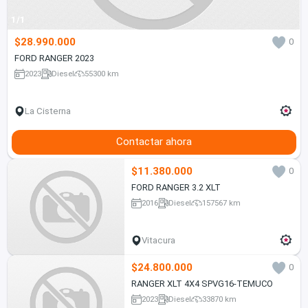
1/1
$28.990.000
0
FORD RANGER 2023
2023
Diesel
55300 km
La Cisterna
Contactar ahora
$11.380.000
0
FORD RANGER 3.2 XLT
2016
Diesel
157567 km
Vitacura
$24.800.000
0
RANGER XLT 4X4 SPVG16-TEMUCO
2023
Diesel
33870 km