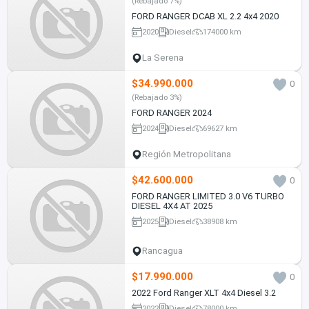
(Rebajado 7%)
FORD RANGER DCAB XL 2.2 4x4 2020
2020
Diesel
174000 km
La Serena
$34.990.000
0
(Rebajado 3%)
FORD RANGER 2024
2024
Diesel
69627 km
Región Metropolitana
$42.600.000
0
FORD RANGER LIMITED 3.0 V6 TURBO
DIESEL 4X4 AT 2025
2025
Diesel
38908 km
Rancagua
$17.990.000
0
2022 Ford Ranger XLT 4x4 Diesel 3.2
2022
Diesel
78000 km