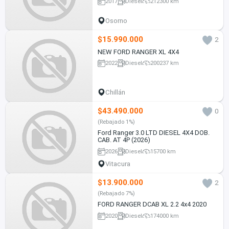
2017
Diesel
212300 km
Osorno
$15.990.000
2
NEW FORD RANGER XL 4X4
2022
Diesel
200237 km
Chillán
$43.490.000
0
(Rebajado 1%)
Ford Ranger 3.0 LTD DIESEL 4X4 DOB.
CAB. AT 4P (2026)
2026
Diesel
15700 km
Vitacura
$13.900.000
2
(Rebajado 7%)
FORD RANGER DCAB XL 2.2 4x4 2020
2020
Diesel
174000 km