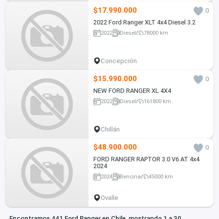
$17.990.000
0
2022 Ford Ranger XLT 4x4 Diesel 3.2
2022
Diesel
78000 km
Concepción
$15.990.000
0
NEW FORD RANGER XL 4X4
2022
Diesel
161800 km
Chillán
$48.900.000
0
FORD RANGER RAPTOR 3.0 V6 AT 4x4
2024
2024
Bencina
45000 km
Ovalle
Encontramos 441 Ford Ranger en Chile, mostrando 1 a 30