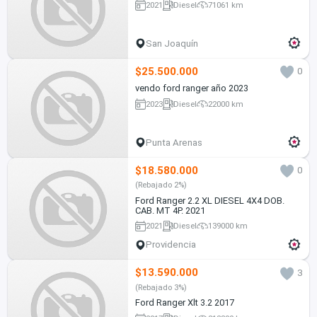
2021
Diesel
71061 km
San Joaquín
$25.500.000
0
vendo ford ranger año 2023
2023
Diesel
22000 km
Punta Arenas
$18.580.000
0
(Rebajado 2%)
Ford Ranger 2.2 XL DIESEL 4X4 DOB.
CAB. MT 4P. 2021
2021
Diesel
139000 km
Providencia
$13.590.000
3
(Rebajado 3%)
Ford Ranger Xlt 3.2 2017