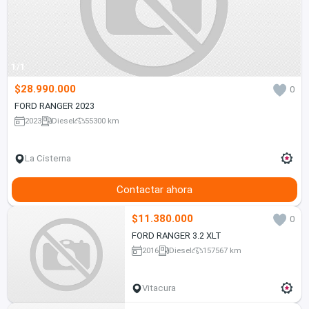
1/1
$28.990.000
0
FORD RANGER 2023
2023
Diesel
55300 km
La Cisterna
Contactar ahora
$11.380.000
0
FORD RANGER 3.2 XLT
2016
Diesel
157567 km
Vitacura