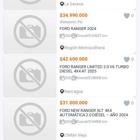
La Serena
$34.990.000
0
(Rebajado 3%)
FORD RANGER 2024
2024
Diesel
69627 km
Región Metropolitana
$42.600.000
0
FORD RANGER LIMITED 3.0 V6 TURBO
DIESEL 4X4 AT 2025
2025
Diesel
38908 km
Rancagua
$31.000.000
0
FORD NEW RANGER XLT 4X4
AUTOMÁTICA 2.0 DIÉSEL – AÑO 2024
2024
Diesel
34800 km
Chillán Viejo