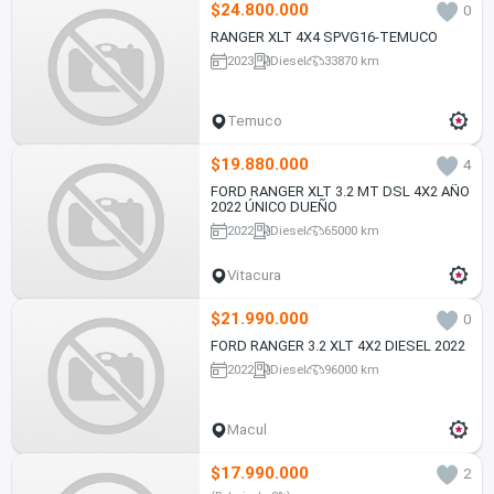
$24.800.000
0
RANGER XLT 4X4 SPVG16-TEMUCO
2023
Diesel
33870 km
Temuco
$19.880.000
4
FORD RANGER XLT 3.2 MT DSL 4X2 AÑO
2022 ÚNICO DUEÑO
2022
Diesel
65000 km
Vitacura
$21.990.000
0
FORD RANGER 3.2 XLT 4X2 DIESEL 2022
2022
Diesel
96000 km
Macul
$17.990.000
2