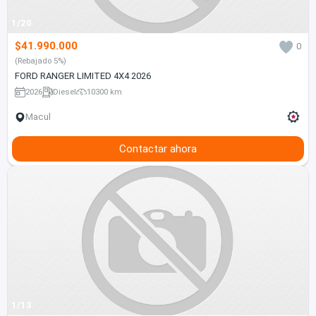
1/20
$41.990.000
0
(Rebajado 5%)
FORD RANGER LIMITED 4X4 2026
2026
Diesel
10300 km
Macul
Contactar ahora
1/13