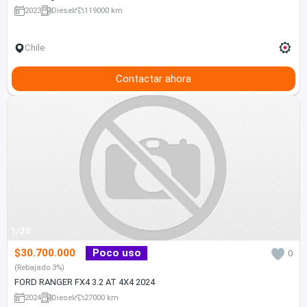
2023
Diesel
119000 km
Chile
Contactar ahora
1/20
$30.700.000
Poco uso
0
(Rebajado 3%)
FORD RANGER FX4 3.2 AT 4X4 2024
2024
Diesel
27000 km