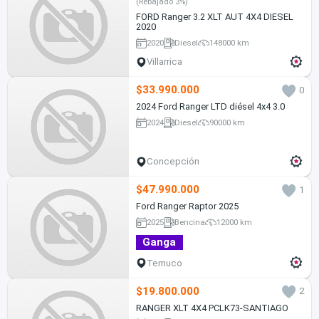
(Rebajado 3%)
FORD Ranger 3.2 XLT AUT 4X4 DIESEL
2020
2020
Diesel
148000 km
Villarrica
$33.990.000
0
2024 Ford Ranger LTD diésel 4x4 3.0
2024
Diesel
90000 km
Concepción
$47.990.000
1
Ford Ranger Raptor 2025
2025
Bencina
12000 km
Ganga
Temuco
$19.800.000
2
RANGER XLT 4X4 PCLK73-SANTIAGO