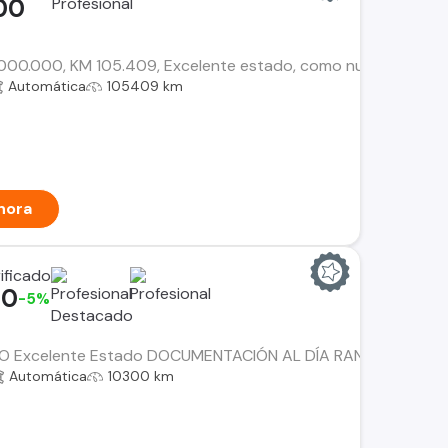
00
00.000, KM 105.409, Excelente estado, como nueva, kit de levan
Automática
105409 km
hora
00
-5%
 Excelente Estado DOCUMENTACIÓN AL DÍA RANGER LIMITED
Automática
10300 km