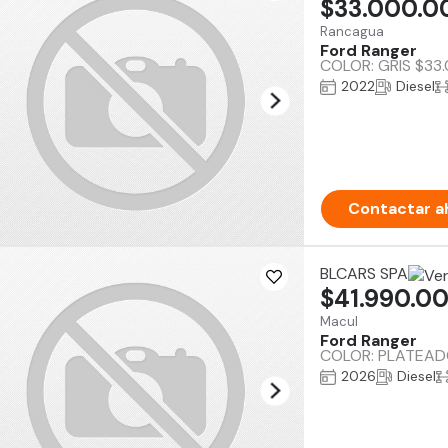
$33.000.0
Rancagua
Ford Ranger
COLOR: GRIS $33.0
2022
Diesel
Contactar a
BLCARS SPA
$41.990.0
Macul
Ford Ranger
COLOR: PLATEADO
2026
Diesel