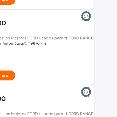
00
os los Mejores FORD Usados para ti! FORD RANGER 2.0 XLT Año:
Automática
119670 km
hora
00
mos los Mejores FORD Usados para ti! FORD RANGER Año: 2023 K