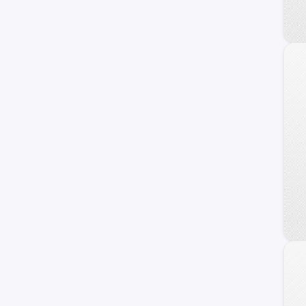
Raptor
17M
Personalizado
F-100
Transit Connect
Transit Wagon