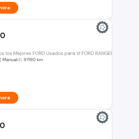
hora
00
os los Mejores FORD Usados para ti! FORD RANGER XLT 4x4 Año
Manual
97190 km
hora
00