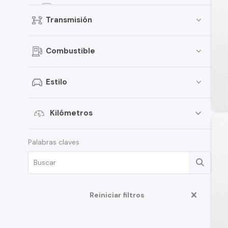
Fiesta
Transmisión
Focus
Bronco
Combustible
Mustang
Transit Van
Estilo
E-150
Expedition
Kilómetros
Maverick
Palabras claves
Edge
Fusion
F-350
Reiniciar filtros
Ka
Limited