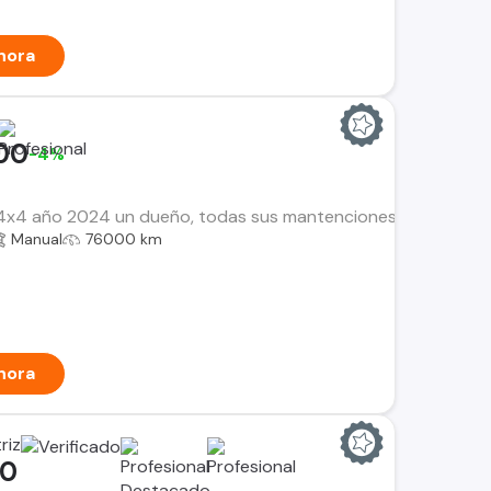
hora
00
-4%
4x4 año 2024 un dueño, todas sus mantenciones en la marca ga
Manual
76000 km
hora
riz
00