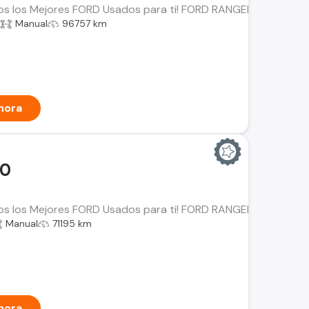
os los Mejores FORD Usados para ti! FORD RANGER 2.5 LT Año: 
a
Manual
96757 km
hora
00
os los Mejores FORD Usados para ti! FORD RANGER 3.2 Año: 202
Manual
71195 km
hora