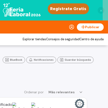
×
Publicar
Explorar tiendas
Consejos de seguridad
Centro de ayuda
BlueBook
Notificaciones
Guardar búsqueda
Ordenar por
Más relevantes