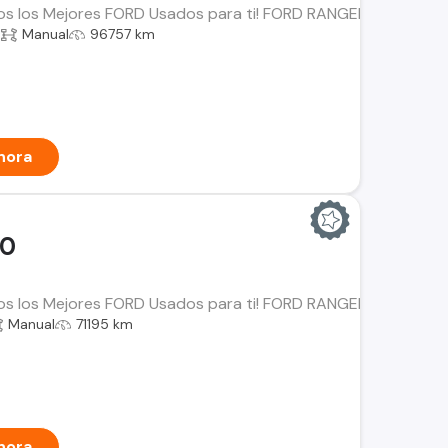
os los Mejores FORD Usados para ti! FORD RANGER 2.5 LT Año: 
a
Manual
96757 km
hora
00
os los Mejores FORD Usados para ti! FORD RANGER 3.2 Año: 202
Manual
71195 km
hora