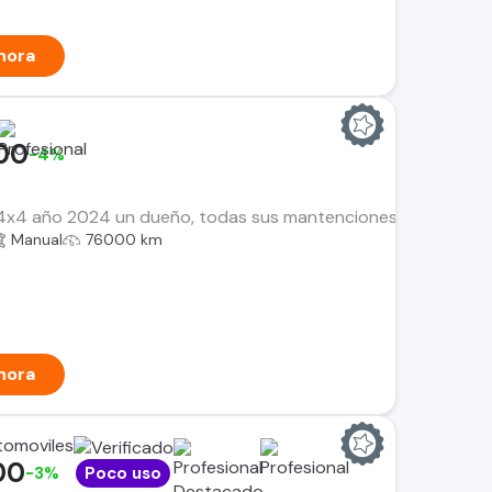
hora
00
-4%
4x4 año 2024 un dueño, todas sus mantenciones en la marca ga
Manual
76000 km
hora
tomoviles
00
-3%
Poco uso