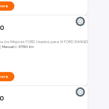
hora
00
os los Mejores FORD Usados para ti! FORD RANGER XLT 4x4 Año
Manual
97190 km
hora
00