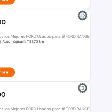
00
os los Mejores FORD Usados para ti! FORD RANGER 2.0 XLT Año:
Automática
119670 km
hora
00
mos los Mejores FORD Usados para ti! FORD RANGER Año: 2023 K