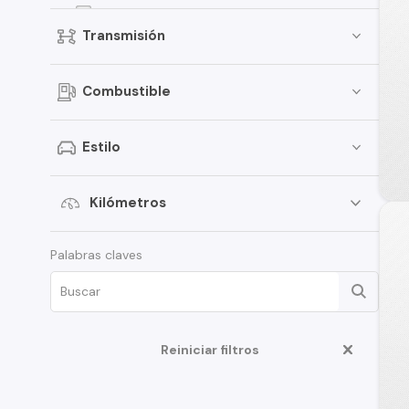
Focus
Transmisión
Bronco
Fiesta
Combustible
Mustang
Transit Van
Estilo
E-150
Expedition
Kilómetros
Maverick
Palabras claves
Fusion
Edge
F-350
Reiniciar filtros
Ka
Limited