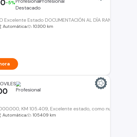
00
-5%
 Excelente Estado DOCUMENTACIÓN AL DÍA RANGER LIMITED
Automática
10300 km
hora
OVILES
00
00.000, KM 105.409, Excelente estado, como nueva, kit de levan
Automática
105409 km