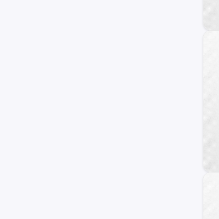
17M
Personalizado
F-100
Raptor
Transit Connect
Transit Wagon