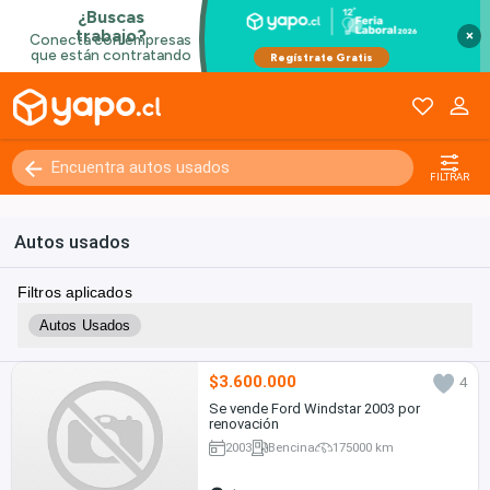
×
Kilómetros
0 - 250000+
FILTRAR
Autos usados
Filtros aplicados
Autos Usados
$3.600.000
4
Se vende Ford Windstar 2003 por
renovación
2003
Bencina
175000 km