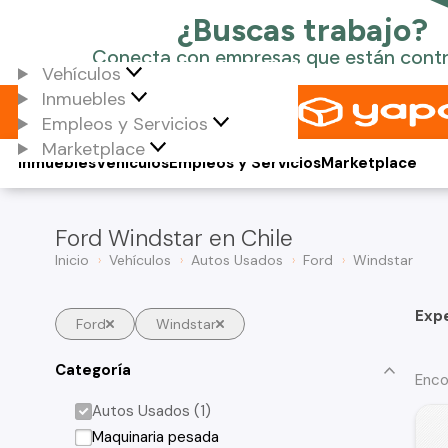
Vehículos
Inmuebles
Empleos y Servicios
Marketplace
Inmuebles
Vehículos
Empleos y Servicios
Marketplace
Ford Windstar en Chile
Inicio
Vehículos
Autos Usados
Ford
Windstar
Exp
Ford
Windstar
Categoría
Enco
Autos Usados (1)
Maquinaria pesada