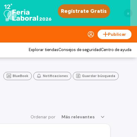
×
Publicar
Explorar tiendas
Consejos de seguridad
Centro de ayuda
BlueBook
Notificaciones
Guardar búsqueda
Ordenar por
Más relevantes