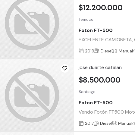
$12.200.000
Temuco
Foton FT-500
EXCELENTE CAMIONETA, C
2019
Diesel
Manual
jose duarte catalan
$8.500.000
Santiago
Foton FT-500
Vendo Fotón FT500 Motor 
2017
Diesel
Manual