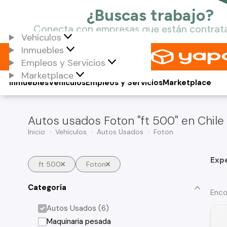
Vehículos
Inmuebles
Empleos y Servicios
Marketplace
Inmuebles
Vehículos
Empleos y Servicios
Marketplace
Autos usados Foton "ft 500" en Chile
Inicio
Vehículos
Autos Usados
Foton
Exp
ft 500
Foton
Categoría
Enco
Autos Usados (6)
Maquinaria pesada