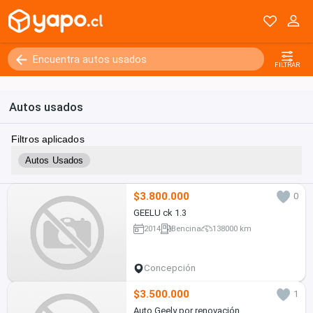
FILTRAR
Autos usados
Filtros aplicados
Autos Usados
$3.800.000
0
GEELU ck 1.3
2014
Bencina
138000 km
Concepción
$3.500.000
1
Auto Geely por renovación