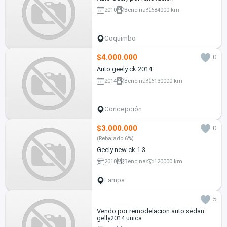
2010
Bencina
84000 km
Coquimbo
$4.000.000
0
Auto geely ck 2014
2014
Bencina
130000 km
Concepción
$3.000.000
0
(Rebajado 6%)
Geely new ck 1.3
2010
Bencina
120000 km
Lampa
5
Vendo por remodelacion auto sedan
gelly2014 unica