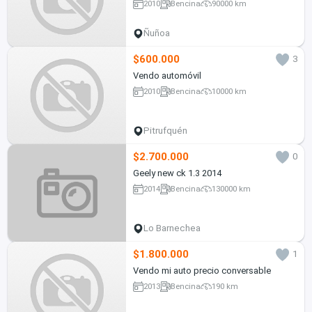
2010
Bencina
90000 km
Ñuñoa
$600.000
3
Vendo automóvil
2010
Bencina
10000 km
Pitrufquén
$2.700.000
0
Geely new ck 1.3 2014
2014
Bencina
130000 km
Lo Barnechea
$1.800.000
1
Vendo mi auto precio conversable
2013
Bencina
190 km