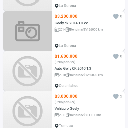
La Serena
$3.200.000
0
Geely ck 2014 1.3 cc
2014
Bencina
126000 km
La Serena
$1.600.000
0
(Rebajado 9%)
Auto Gelly CK 2010 1.3
2010
Bencina
250000 km
Curanilahue
$3.000.000
2
(Rebajado 6%)
Vehiculo Geely
2011
Bencina
11111 km
Temuco