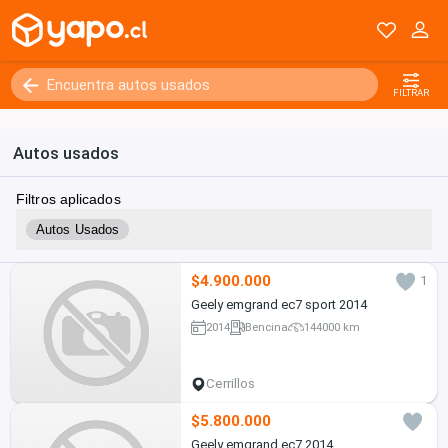
Kilómetros
0 - 250000+
FILTRAR
Autos usados
Filtros aplicados
Autos Usados
$4.900.000
1
Geely emgrand ec7 sport 2014
2014
Bencina
144000 km
Cerrillos
$5.800.000
Geely emgrand ec7 2014