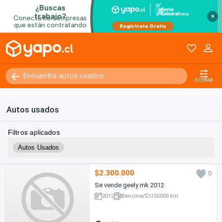
×
FILTRAR
Autos usados
Filtros aplicados
Autos Usados
$2.300.000
0
Se vende geely mk 2012
2012
Bencina
155000 km