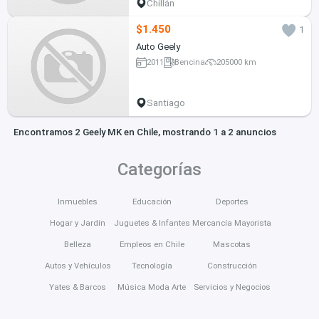
Chillán
$1.450
1
Auto Geely
2011
Bencina
205000 km
Santiago
Encontramos 2 Geely MK en Chile, mostrando 1 a 2 anuncios
Categorías
Inmuebles
Educación
Deportes
Hogar y Jardín
Juguetes & Infantes
Mercancía Mayorista
Belleza
Empleos en Chile
Mascotas
Autos y Vehículos
Tecnología
Construcción
Yates & Barcos
Música Moda Arte
Servicios y Negocios