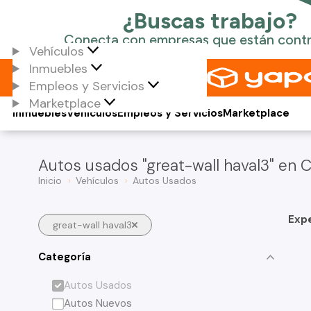
Vehículos
Inmuebles
Empleos y Servicios
Marketplace
Inmuebles
Vehículos
Empleos y Servicios
Marketplace
Autos usados "great-wall haval3" en C
Inicio
Vehículos
Autos Usados
Exp
great-wall haval3
Categoría
Autos Usados
Autos Nuevos