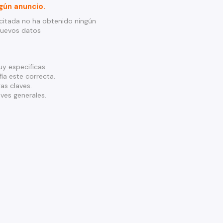
gún anuncio.
citada no ha obtenido ningún
nuevos datos
y especificas
ía este correcta.
as claves.
ves generales.