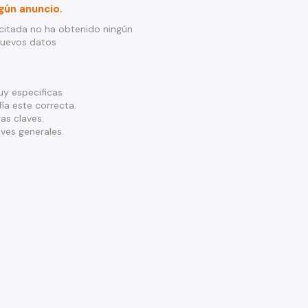
gún anuncio.
citada no ha obtenido ningún
nuevos datos
y especificas
ía este correcta.
as claves.
ves generales.