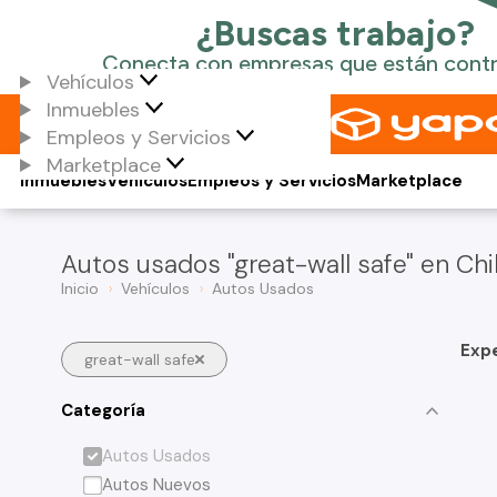
Vehículos
Inmuebles
Empleos y Servicios
Marketplace
Inmuebles
Vehículos
Empleos y Servicios
Marketplace
Autos usados "great-wall safe" en Chi
Inicio
Vehículos
Autos Usados
Exp
great-wall safe
Categoría
Autos Usados
Autos Nuevos