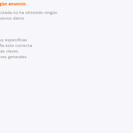
gún anuncio.
citada no ha obtenido ningún
nuevos datos
y especificas
ía este correcta.
as claves.
ves generales.