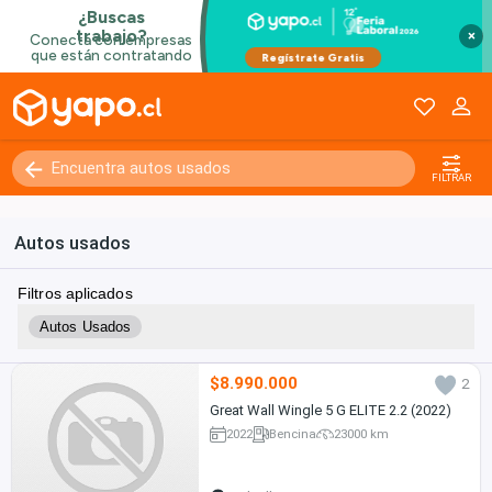
×
FILTRAR
Autos usados
Filtros aplicados
Autos Usados
$8.990.000
2
Great Wall Wingle 5 G ELITE 2.2 (2022)
2022
Bencina
23000 km