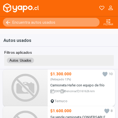
FILTRAR
Autos usados
Filtros aplicados
Autos Usados
$1.300.000
10
(Rebajado 13%)
Camioneta Hafei con equipo de frío
2009
Bencina
161626 km
Temuco
$1.600.000
8
Se vende camioneta CONVERSABLE