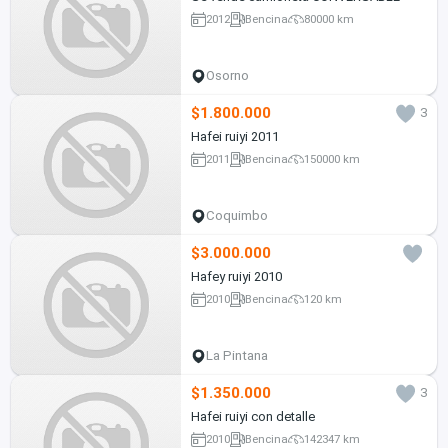
2012
Bencina
80000 km
Osorno
$1.800.000
3
Hafei ruiyi 2011
2011
Bencina
150000 km
Coquimbo
$3.000.000
Hafey ruiyi 2010
2010
Bencina
120 km
La Pintana
$1.350.000
3
Hafei ruiyi con detalle
2010
Bencina
142347 km