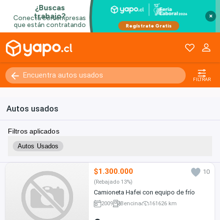
×
FILTRAR
Autos usados
Filtros aplicados
Autos Usados
$1.300.000
10
(Rebajado 13%)
Camioneta Hafei con equipo de frío
2009
Bencina
161626 km