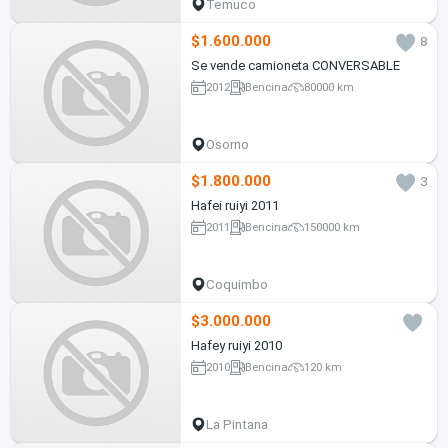
Temuco
$1.600.000
8
Se vende camioneta CONVERSABLE
2012
Bencina
80000 km
Osorno
$1.800.000
3
Hafei ruiyi 2011
2011
Bencina
150000 km
Coquimbo
$3.000.000
Hafey ruiyi 2010
2010
Bencina
120 km
La Pintana