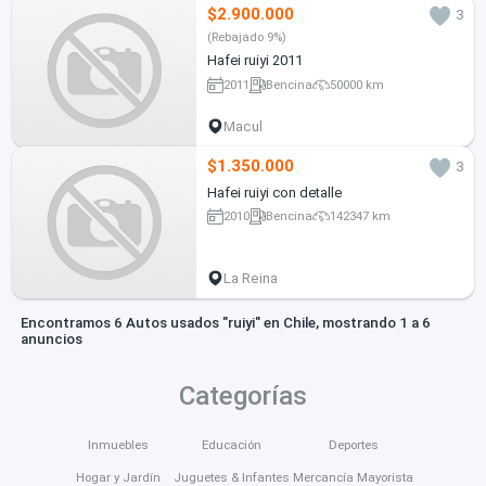
$2.900.000
3
(Rebajado 9%)
Hafei ruiyi 2011
2011
Bencina
50000 km
Macul
$1.350.000
3
Hafei ruiyi con detalle
2010
Bencina
142347 km
La Reina
Encontramos 6 Autos usados "ruiyi" en Chile, mostrando 1 a 6
anuncios
Categorías
Inmuebles
Educación
Deportes
Hogar y Jardín
Juguetes & Infantes
Mercancía Mayorista