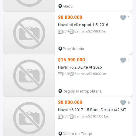
Macul
$8.800.000
1
Haval h6 elite sport 1.5t 2016
2016
Bencina
99000 km
Providencia
$16.990.000
1
Haval H6 2.0 Elite At 2025
2025
Bencina
15000 km
Región Metropolitana
$8.000.000
6
Haval H6 2017 1.5 Sport Deluxe 4x2 MT
2017
Bencina
107000 km
Calera de Tango