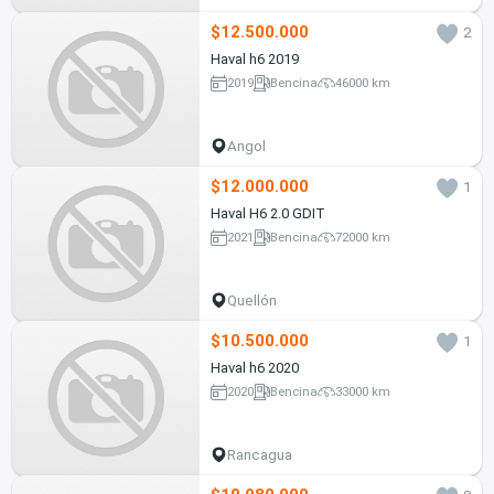
$12.500.000
2
Haval h6 2019
2019
Bencina
46000 km
Angol
$12.000.000
1
Haval H6 2.0 GDIT
2021
Bencina
72000 km
Quellón
$10.500.000
1
Haval h6 2020
2020
Bencina
33000 km
Rancagua