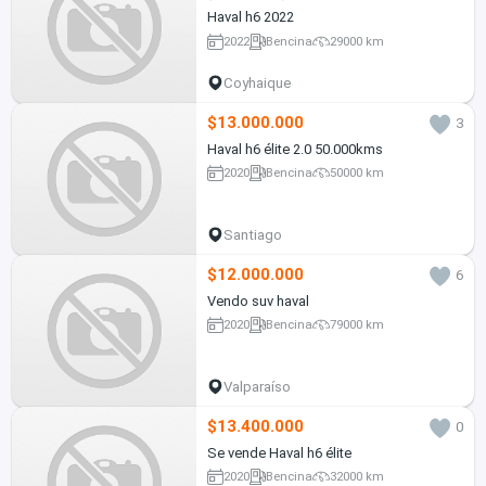
Haval h6 2022
2022
Bencina
29000 km
Coyhaique
$13.000.000
3
Haval h6 élite 2.0 50.000kms
2020
Bencina
50000 km
Santiago
$12.000.000
6
Vendo suv haval
2020
Bencina
79000 km
Valparaíso
$13.400.000
0
Se vende Haval h6 élite
2020
Bencina
32000 km