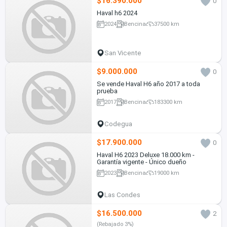
$16.390.000
0
Haval h6 2024
2024
Bencina
37500 km
San Vicente
$9.000.000
0
Se vende Haval H6 año 2017 a toda
prueba
2017
Bencina
183300 km
Codegua
$17.900.000
0
Haval H6 2023 Deluxe 18.000 km -
Garantía vigente - Único dueño
2023
Bencina
19000 km
Las Condes
$16.500.000
2
(Rebajado 3%)