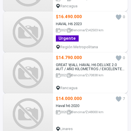
Rancagua
$16.490.000
0
HAVAL H6 2023
2023
Bencina
42503 km
Urgente
Región Metropolitana
$14.790.000
0
GREAT WALL HAVAL H6 DELUXE 2.0
AUT / AÑO KILOMETROS / EXCELENTE
ESTADO
2022
Bencina
70838 km
Rancagua
$14.000.000
7
Haval h6 2020
2020
Bencina
48000 km
Linares