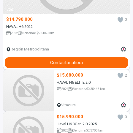
1/20
$14.790.000
0
HAVAL H6 2022
2022
Bencina
65040 km
Región Metropolitana
Contactar ahora
$15.680.000
2
HAVAL H6 ELITE 2.0
2024
Bencina
35448 km
Vitacura
$15.990.000
0
Haval H6 3Gen 2.0 2025
2025
Bencina
3700 km