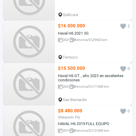
Quilicura
$16.000.000
2
Haval H6 2021 3G
2021
Bencina
29403 km
Temuco
$15.500.000
0
Haval H6 GT , año 2023 en excelentes
condiciones
2023
Bencina
111000 km
San Bernardo
$8.480.000
0
(Rebajado 5%)
HAVAL H6 2019 FULL EQUIPO
2019
Bencina
131000 km