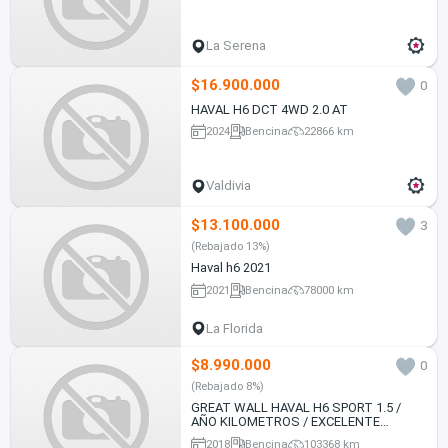
La Serena
$16.900.000
0
HAVAL H6 DCT 4WD 2.0 AT
2024
Bencina
22866 km
Valdivia
$13.100.000
3
(Rebajado 13%)
Haval h6 2021
2021
Bencina
78000 km
La Florida
$8.990.000
0
(Rebajado 8%)
GREAT WALL HAVAL H6 SPORT 1.5 /
AÑO KILOMETROS / EXCELENTE
ESTADO
2018
Bencina
103368 km