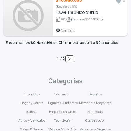
$10.980.000
0
(Rebajado 5%)
HAVAL H6 UNICO DUEÑO
2019
Bencina
114000 km
Cerrillos
Encontramos 80 Haval H6 en Chile, mostrando 1 a 30 anuncios
1 / 3
Categorías
Inmuebles
Educación
Deportes
Hogar y Jardín
Juguetes & Infantes
Mercancía Mayorista
Belleza
Empleos en Chile
Mascotas
Autos y Vehículos
Tecnología
Construcción
Yates & Barcos
Música Moda Arte
Servicios y Negocios