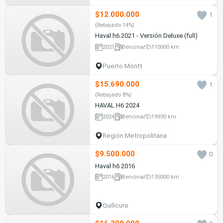
$12.000.000
1
(Rebajado 14%)
Haval h6 2021 - Versión Deluxe (full)
2021
Bencina
110000 km
Puerto Montt
$15.690.000
1
(Rebajado 8%)
HAVAL H6 2024
2024
Bencina
19930 km
Región Metropolitana
$9.500.000
0
Haval h6 2016
2016
Bencina
135000 km
Quilicura