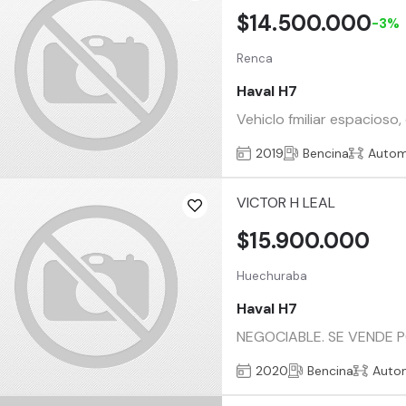
$14.500.000
-3%
Renca
Haval H7
Vehiclo fmiliar espacioso,
2019
Bencina
Autom
VICTOR H LEAL
$15.900.000
Huechuraba
Haval H7
NEGOCIABLE. SE VENDE POR 
2020
Bencina
Auto