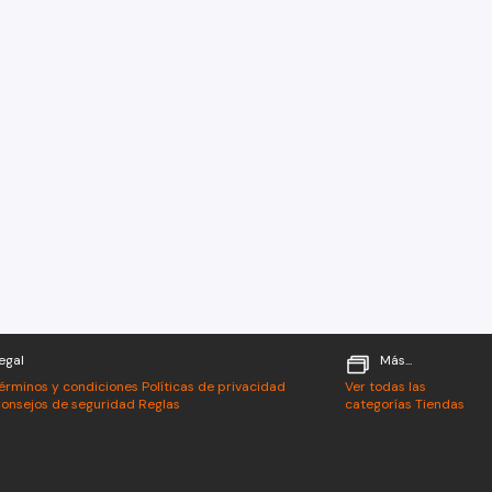
egal
Más...
érminos y condiciones
Políticas de privacidad
Ver todas las
onsejos de seguridad
Reglas
categorías
Tiendas