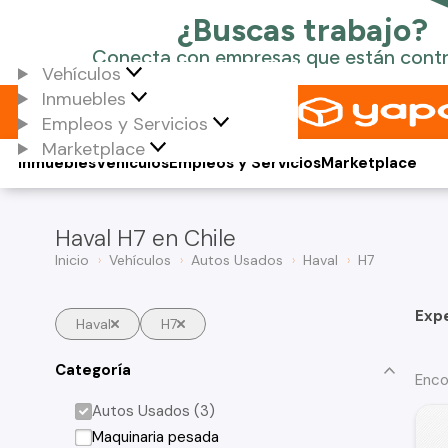
Vehículos
Inmuebles
Empleos y Servicios
Marketplace
Inmuebles
Vehículos
Empleos y Servicios
Marketplace
Haval H7 en Chile
Inicio
Vehículos
Autos Usados
Haval
H7
Exp
Haval
H7
Categoría
Enco
Autos Usados (3)
Maquinaria pesada