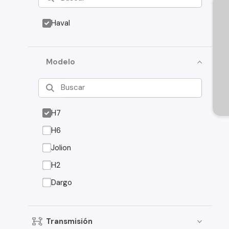
Haval
Modelo
H7
H6
Jolion
H2
Dargo
Transmisión