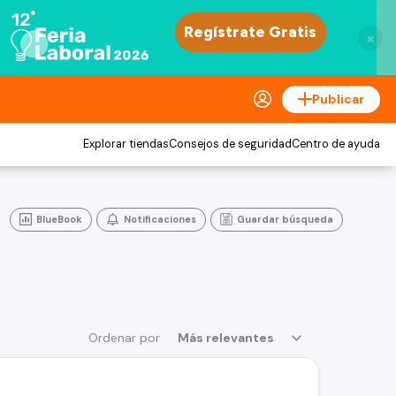
×
Publicar
Explorar tiendas
Consejos de seguridad
Centro de ayuda
BlueBook
Notificaciones
Guardar búsqueda
Ordenar por
Más relevantes