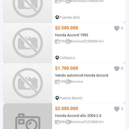
2015
Bencina
180000 km
Puente Alto
$2.500.000
6
Honda Accord 1993
1993
Bencina
385000 km
Coltauco
$1.700.000
0
Vendo automovil Honda Accord
1996
Bencina
Puerto Montt
$2.000.000
2
Honda Accord año 2004 2.4
2004
Bencina
210000 km