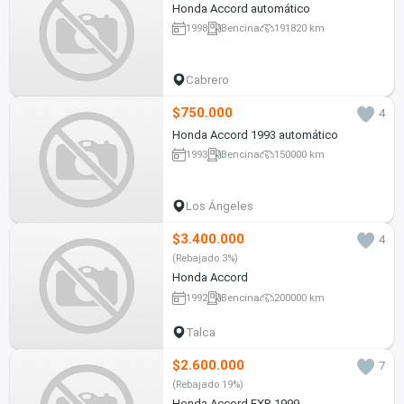
Honda Accord automático
1998
Bencina
191820 km
Cabrero
$750.000
4
Honda Accord 1993 automático
1993
Bencina
150000 km
Los Ángeles
$3.400.000
4
(Rebajado 3%)
Honda Accord
1992
Bencina
200000 km
Talca
$2.600.000
7
(Rebajado 19%)
Honda Accord EXR 1999