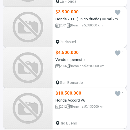
La Florida
$3.900.000
1
Honda 2001 ( unico dueño) 80 mil km
2001
Bencina
80000 km
Pudahuel
$4.500.000
1
Vendo o permuto
2006
Bencina
200000 km
San Bernardo
$10.500.000
1
Honda Accord V6
2012
Bencina
130000 km
Río Bueno