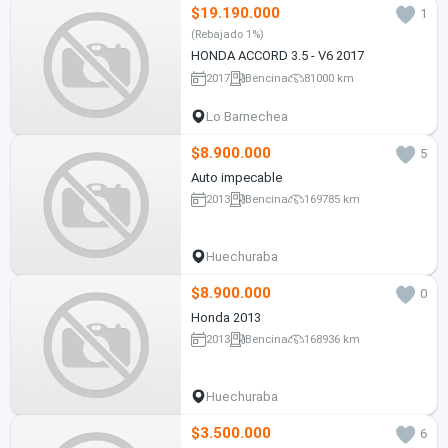
$19.190.000
1
(Rebajado 1%)
HONDA ACCORD 3.5 - V6 2017
2017
Bencina
81000 km
Lo Barnechea
$8.900.000
5
Auto impecable
2013
Bencina
169785 km
Huechuraba
$8.900.000
0
Honda 2013
2013
Bencina
168936 km
Huechuraba
$3.500.000
6