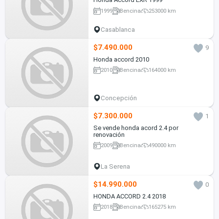
1999
Bencina
253000 km
Casablanca
$7.490.000
9
Honda accord 2010
2010
Bencina
164000 km
Concepción
$7.300.000
1
Se vende honda acord 2.4 por
renovación
2009
Bencina
490000 km
La Serena
$14.990.000
0
HONDA ACCORD 2.4 2018
2018
Bencina
165275 km