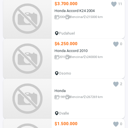
$3.700.000
11
Honda Accord K24 2004
2004
Bencina
215000 km
Pudahuel
$6.250.000
0
Honda Accord 2010
2010
Bencina
240000 km
Osorno
2
Honda
1989
Bencina
267269 km
Ovalle
$1.500.000
0