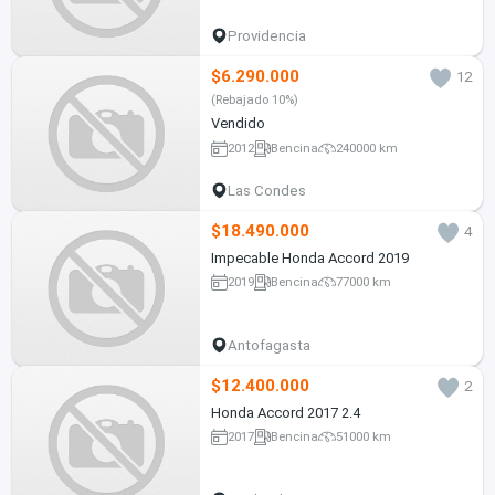
Providencia
$6.290.000
12
(Rebajado 10%)
Vendido
2012
Bencina
240000 km
Las Condes
$18.490.000
4
Impecable Honda Accord 2019
2019
Bencina
77000 km
Antofagasta
$12.400.000
2
Honda Accord 2017 2.4
2017
Bencina
51000 km