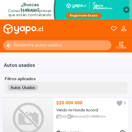
×
FILTRAR
Autos usados
Filtros aplicados
Autos Usados
$20.000.000
0
Vendo mi Honda Accord
2022
Bencina
108000 km