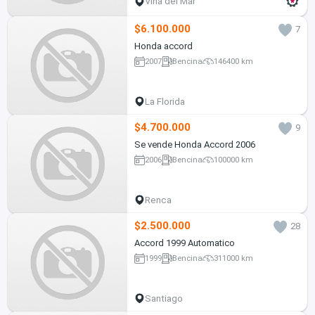
Viña del Mar
$6.100.000
7
Honda accord
2007
Bencina
146400 km
La Florida
$4.700.000
9
Se vende Honda Accord 2006
2006
Bencina
100000 km
Renca
$2.500.000
28
Accord 1999 Automatico
1999
Bencina
311000 km
Santiago