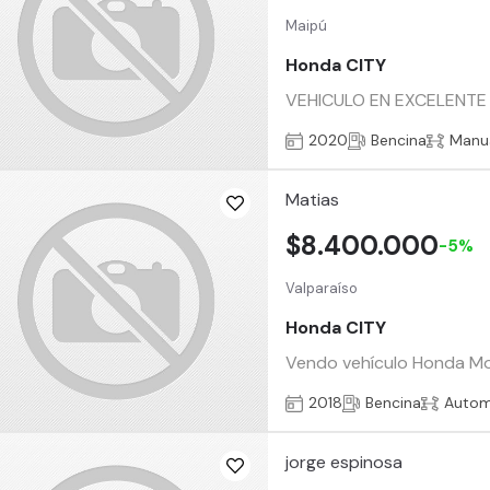
Maipú
Honda CITY
VEHICULO EN EXCELENT
2020
Bencina
Manu
Matias
$8.400.000
-5%
Valparaíso
Honda CITY
Vendo vehículo Honda Mo
2018
Bencina
Autom
jorge espinosa