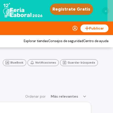
×
Publicar
Explorar tiendas
Consejos de seguridad
Centro de ayuda
BlueBook
Notificaciones
Guardar búsqueda
Ordenar por
Más relevantes