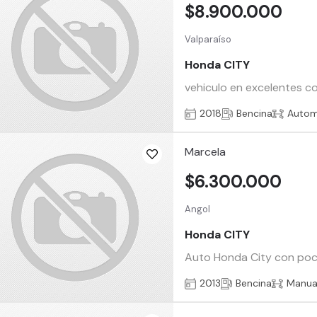
$8.900.000
Valparaíso
Honda CITY
vehiculo en excelentes c
2018
Bencina
Autom
Marcela
$6.300.000
Angol
Honda CITY
Auto Honda City con po
2013
Bencina
Manua