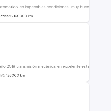
Automatico, en impecables condiciones , muy buen estado, doc
ática
160000 km
ño 2018 transmisión mecánica, en excelente estado, solo detal
l
126000 km