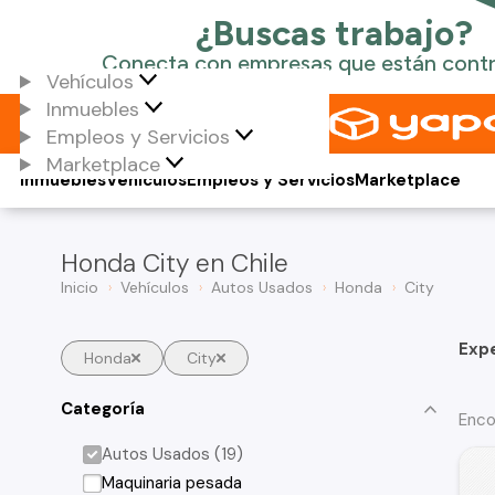
Vehículos
Inmuebles
Empleos y Servicios
Marketplace
Inmuebles
Vehículos
Empleos y Servicios
Marketplace
Honda City en Chile
Inicio
Vehículos
Autos Usados
Honda
City
Exp
Honda
City
Categoría
Enco
Autos Usados (19)
Maquinaria pesada