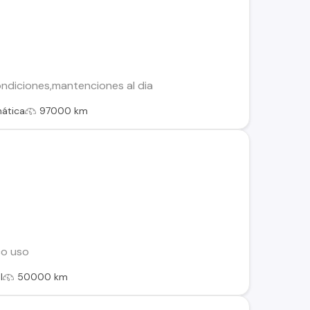
ondiciones,mantenciones al dia
ática
97000 km
co uso
l
50000 km