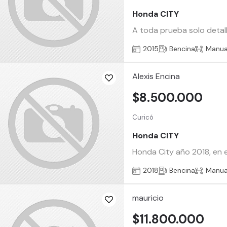
Honda CITY
A toda prueba solo detall
2015
Bencina
Manua
Alexis Encina
$8.500.000
Curicó
Honda CITY
Honda City año 2018, en 
2018
Bencina
Manua
mauricio
$11.800.000