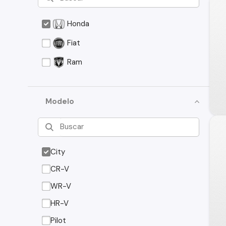
Honda
Fiat
Ram
Modelo
City
CR-V
WR-V
HR-V
Pilot