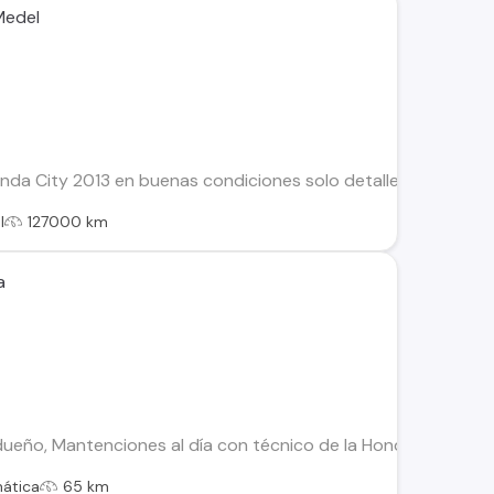
Medel
a City 2013 en buenas condiciones solo detalles estéticos por 
l
127000 km
a
 dueño, Mantenciones al día con técnico de la Honda Neumátic
ática
65 km