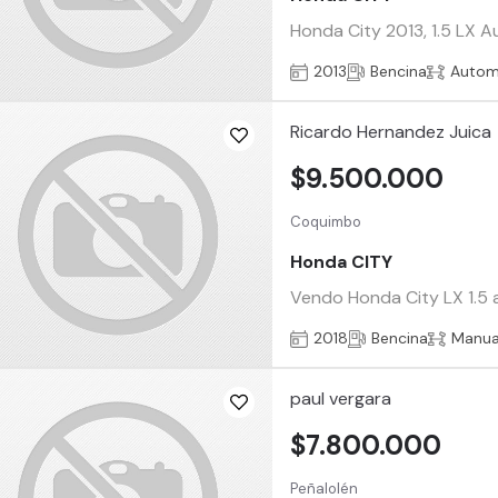
Honda City 2013, 1.5 LX 
2013
Bencina
Autom
Ricardo Hernandez Juica
$9.500.000
Coquimbo
Honda CITY
Vendo Honda City LX 1.5 a
2018
Bencina
Manua
paul vergara
$7.800.000
Peñalolén